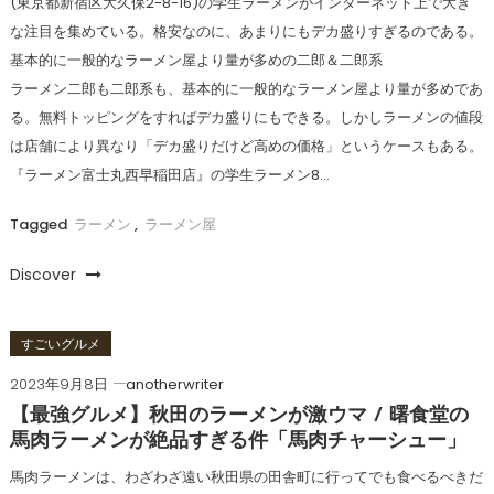
(東京都新宿区大久保2-8-16)の学生ラーメンがインターネット上で大き
な注目を集めている。格安なのに、あまりにもデカ盛りすぎるのである。
基本的に一般的なラーメン屋より量が多めの二郎＆二郎系
ラーメン二郎も二郎系も、基本的に一般的なラーメン屋より量が多めであ
る。無料トッピングをすればデカ盛りにもできる。しかしラーメンの値段
は店舗により異なり「デカ盛りだけど高めの価格」というケースもある。
『ラーメン富士丸西早稲田店』の学生ラーメン8…
Tagged
ラーメン
,
ラーメン屋
Discover
すごいグルメ
2023年9月8日
anotherwriter
【最強グルメ】秋田のラーメンが激ウマ / 曙食堂の
馬肉ラーメンが絶品すぎる件「馬肉チャーシュー」
馬肉ラーメンは、わざわざ遠い秋田県の田舎町に行ってでも食べるべきだ