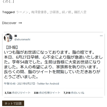
くの […]
Tagged
ラーメン
,
梅澤愛優香
,
沙羅善
,
絹ノ郷
,
麺匠八雲
Discover
ネットで話題