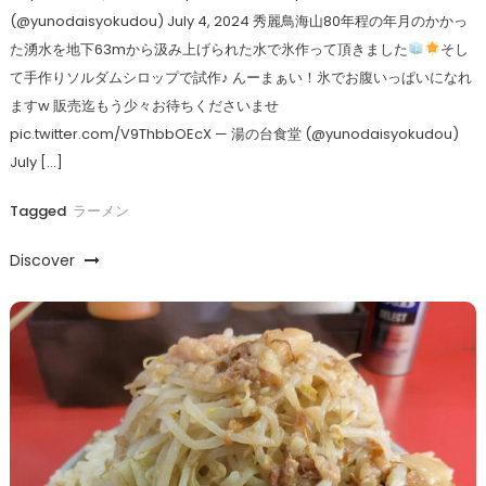
(@yunodaisyokudou) July 4, 2024 秀麗鳥海山80年程の年月のかかっ
た湧水を地下63mから汲み上げられた水で氷作って頂きました
そし
て手作りソルダムシロップで試作♪ んーまぁい！氷でお腹いっぱいになれ
ますw 販売迄もう少々お待ちくださいませ
pic.twitter.com/V9ThbbOEcX — 湯の台食堂 (@yunodaisyokudou)
July […]
Tagged
ラーメン
Discover