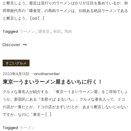
と断言しよう。最近は流行りのラーメンばかりが注目を集めているが、秋
田県能代市の「曙食堂」の馬肉ラーメンは、伝統ある絶品ラーメンである
と断言しよう。 [ad […]
Tagged
ラーメン
,
曙食堂
,
秋田
,
馬肉
Discover
すごいグルメ
2023年4月13日
anotherwriter
東京一うまいラーメン屋まるいちに行く！
グルメな著名人が紹介する、「東京一うまいラーメン屋」をご存知でしょ
うか。新宿区にある『支那そば まるいち』。グルメな著名人って、ドコ
の店が一番だとか、ドコの店がまずいだとか、あまり断言しないじゃない
ですか。なのに「東京一 […]
Tagged
ラーメン