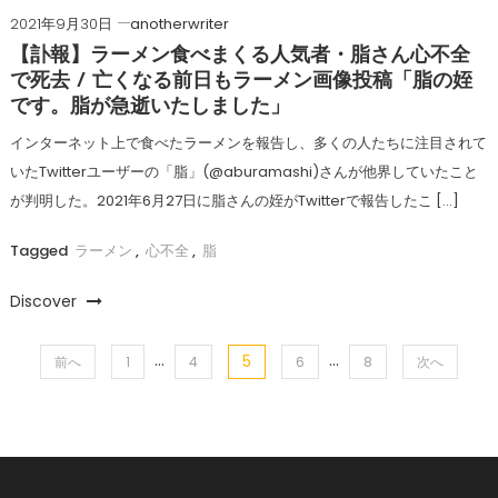
2021年9月30日
anotherwriter
【訃報】ラーメン食べまくる人気者・脂さん心不全
で死去 / 亡くなる前日もラーメン画像投稿「脂の姪
です。脂が急逝いたしました」
インターネット上で食べたラーメンを報告し、多くの人たちに注目されて
いたTwitterユーザーの「脂」(@aburamashi)さんが他界していたこと
が判明した。2021年6月27日に脂さんの姪がTwitterで報告したこ […]
Tagged
ラーメン
,
心不全
,
脂
Discover
…
…
5
投
前へ
1
4
6
8
次へ
稿
の