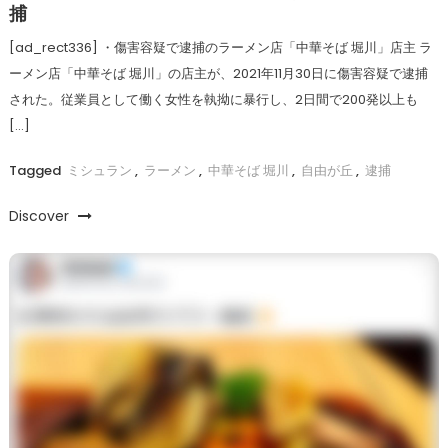
捕
[ad_rect336] ・傷害容疑で逮捕のラーメン店「中華そば 堀川」店主 ラ
ーメン店「中華そば 堀川」の店主が、2021年11月30日に傷害容疑で逮捕
された。従業員として働く女性を執拗に暴行し、2日間で200発以上も
[…]
Tagged
ミシュラン
,
ラーメン
,
中華そば 堀川
,
自由が丘
,
逮捕
Discover