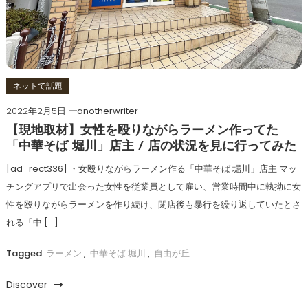
ネットで話題
2022年2月5日
anotherwriter
【現地取材】女性を殴りながらラーメン作ってた
「中華そば 堀川」店主 / 店の状況を見に行ってみた
[ad_rect336] ・女殴りながらラーメン作る「中華そば 堀川」店主 マッ
チングアプリで出会った女性を従業員として雇い、営業時間中に執拗に女
性を殴りながらラーメンを作り続け、閉店後も暴行を繰り返していたとさ
れる「中 […]
Tagged
ラーメン
,
中華そば 堀川
,
自由が丘
Discover