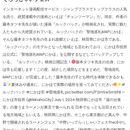
インターネット漫画配信サービス・ジャンププラスでトップクラスの人気
を誇り、絶賛連載中の漫画といえば『チェンソーマン』だ。現在、作者の
藤本タツキ先生が描いた漫画『ルックバック』が映画化され、実際に観た
人たちから大絶賛されている。 ルックバックの「聖地巡礼MAPにかほ」
そんな藤本タツキ先生の生まれ故郷といえば、秋田県にかほ市である。
『ルックバック』のモデルとなった地域とも言われており、にかほ市役所
は公式に「聖地巡礼MAPにかほ」を公開するなどしてバックアップして
いる。 『ルックバック』映画公開記念！
藤本タツキ先生の出身、にか
ほ市も応援します！この度、紹介した場所などをまとめた「聖地巡礼
MAPにかほ」が完成しました！藤本先生の子ども時代を体験できるかも
夏休みや週末に、にかほで実際の場所を巡ってみてください
#
ルックバック #にかほ市 #聖地巡礼 pic.twitter.com/P2mSwSmSF8 —
にかほ市役所 (@NikahoCity) July 1, 2024 秋田県にかほ市『湯の台食
堂』の激うまラーメンが東京で食べられる 日本でもっとも注目されてい
る地方地域ともいえる、秋田県にかほ市。そこから東京都のど真ん中、中
野で開催されるラーメンフェス『中野いってらっしゃいフェスThe冷やし
ラーメン』に参戦するのが、『湯の台食堂』(秋田県にかほ市象潟町横岡