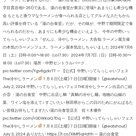
字目貫谷地1-251)である。 湯の台食堂が東京に登場!! あまりにも希少な機
会 もともと激ウマなラーメンが食べられる店としてグルメな人たちから
高い評価を得ている『湯の台食堂』だが、その味が、中野で期間限定で食
べられるのだから、あまりにも希少な機会といえよう。 今年の中野いっ
てらっしゃいフェス『ぜんぶ、冷やしラーメン』大告知 ラーメン屋主催
の本気のラーメンフェス。ラーメン屋本気出しちゃいました 2024年7月6
日（土）日時◦11:00〜18:00（Lo17:30）2024年7月7日（日）日時◦10:30〜
18:00（Lo17:30）場所・中野セントラルパーク…
pic.twitter.com/Ygv6gzkrTT — 【公式】中野いってらっしゃいフェス
The冷やしラーメン
７月６日(土曜)７日(日曜)開催！ (@eatshout)
July 2, 2024 中野いってらっしゃいフェスTHE冷やしラーメン出店のご紹
介⑤ ・湯の台食堂 中野に出店し鯛『真鯛の冷やし麺』地物の山椒の
葉、ワイン塩を添えて♪ すごいたい 秋田県からこの日のためにがんばるた
い皆様お待ちしてますたい湯の台食堂店主 佐々木優作
pic.twitter.com/rGDWkaQ7Dq — 【公式】中野いってらっしゃいフェス
The冷やしラーメン
７月６日(土曜)７日(日曜)開催！ (@eatshout)
July 3, 2024 ありがたい https://t.co/XIMf5qHdYh — 湯の台食堂