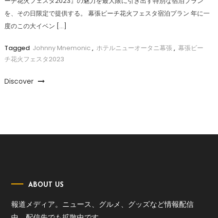
ーチ花火フェスタ2023』の魅力を最大限に引き出す特別な宿泊プラン
を、その日限定で提供する。 幕張ビーチ花火フェスタ宿泊プラン 年に一
度のこの大イベン […]
Tagged
Johnny Mnemonic
,
ホテルニューオータニ幕張
,
幕張ビー
チ花火フェスタ2023
Discover
ABOUT US
報道メディア。ニュース、グルメ、グッズなど情報配信
中。配信先でも拡散中です。