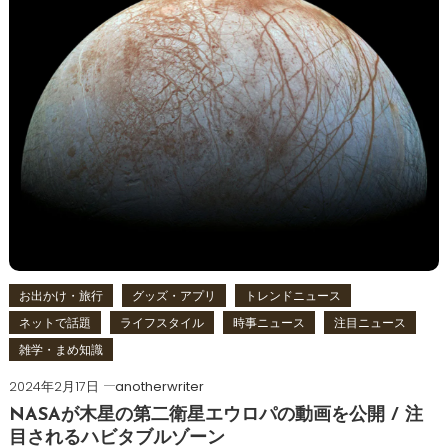
お出かけ・旅行
グッズ・アプリ
トレンドニュース
ネットで話題
ライフスタイル
時事ニュース
注目ニュース
雑学・まめ知識
2024年2月17日
anotherwriter
NASAが木星の第二衛星エウロパの動画を公開 / 注
目されるハビタブルゾーン