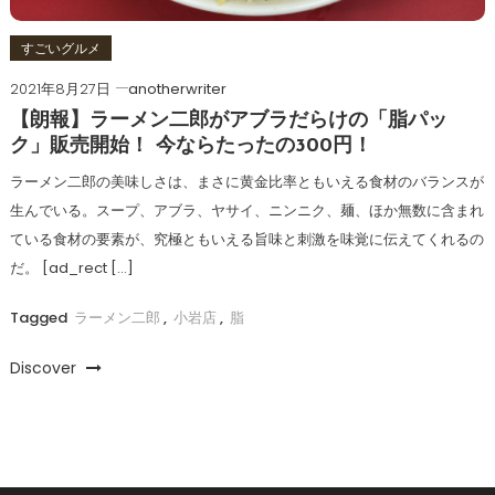
すごいグルメ
2021年8月27日
anotherwriter
【朗報】ラーメン二郎がアブラだらけの「脂パッ
ク」販売開始！ 今ならたったの300円！
ラーメン二郎の美味しさは、まさに黄金比率ともいえる食材のバランスが
生んでいる。スープ、アブラ、ヤサイ、ニンニク、麺、ほか無数に含まれ
ている食材の要素が、究極ともいえる旨味と刺激を味覚に伝えてくれるの
だ。 [ad_rect […]
Tagged
ラーメン二郎
,
小岩店
,
脂
Discover