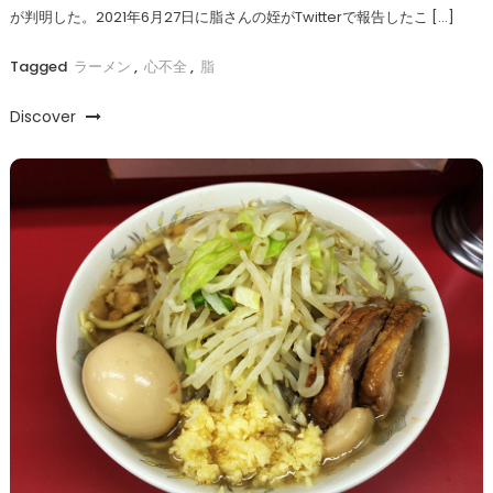
が判明した。2021年6月27日に脂さんの姪がTwitterで報告したこ […]
Tagged
ラーメン
,
心不全
,
脂
Discover