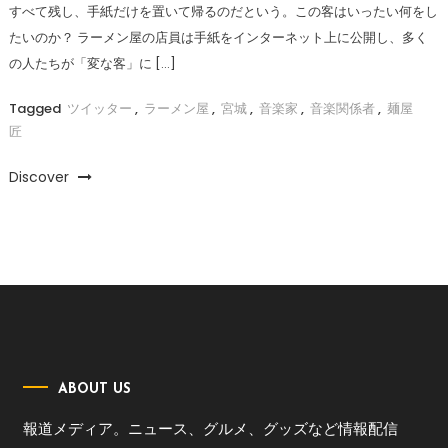
すべて残し、手紙だけを置いて帰るのだという。この客はいったい何をし
たいのか？ ラーメン屋の店員は手紙をインターネット上に公開し、多く
の人たちが「変な客」に […]
Tagged
ツイッター
,
ラーメン屋
,
宮城
,
音楽家
,
音楽関係者
,
麺屋
匠
Discover
ABOUT US
報道メディア。ニュース、グルメ、グッズなど情報配信