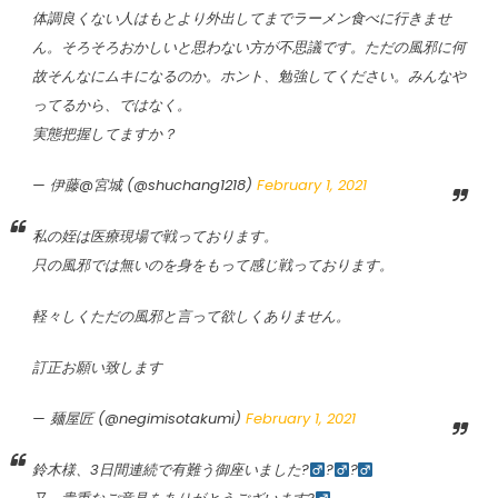
体調良くない人はもとより外出してまでラーメン食べに行きませ
ん。そろそろおかしいと思わない方が不思議です。ただの風邪に何
故そんなにムキになるのか。ホント、勉強してください。みんなや
ってるから、ではなく。
実態把握してますか？
— 伊藤@宮城 (@shuchang1218)
February 1, 2021
私の姪は医療現場で戦っております。
只の風邪では無いのを身をもって感じ戦っております。
軽々しくただの風邪と言って欲しくありません。
訂正お願い致します
— 麺屋匠 (@negimisotakumi)
February 1, 2021
鈴木様、3日間連続で有難う御座いました?‍
?‍
?‍