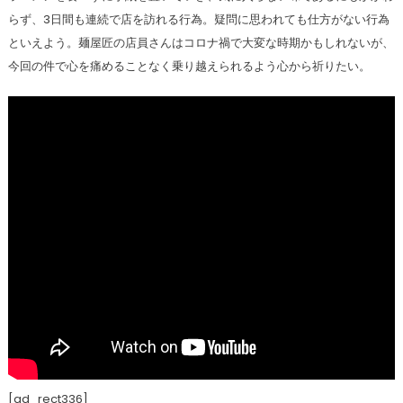
らず、3日間も連続で店を訪れる行為。疑問に思われても仕方がない行為
といえよう。麺屋匠の店員さんはコロナ禍で大変な時期かもしれないが、
今回の件で心を痛めることなく乗り越えられるよう心から祈りたい。
[ad_rect336]