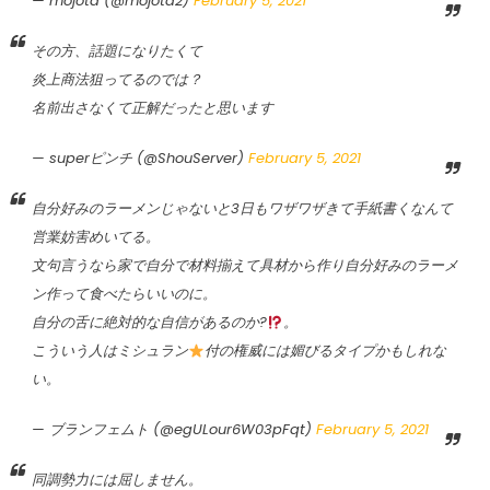
— mojota (@mojota2)
February 5, 2021
その方、話題になりたくて
炎上商法狙ってるのでは？
名前出さなくて正解だったと思います
— superピンチ (@ShouServer)
February 5, 2021
自分好みのラーメンじゃないと3日もワザワザきて手紙書くなんて
営業妨害めいてる。
文句言うなら家で自分で材料揃えて具材から作り自分好みのラーメ
ン作って食べたらいいのに。
自分の舌に絶対的な自信があるのか?
。
こういう人はミシュラン
付の権威には媚びるタイプかもしれな
い。
— ブランフェムト (@egULour6W03pFqt)
February 5, 2021
同調勢力には屈しません。