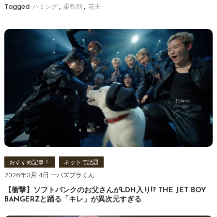
Tagged
ハミング
,
柔軟剤
,
花王
おすすめ記事！
ネットで話題
2026年3月14日
バズプラくん
【衝撃】ソフトバンクのお父さんがLDH入り!? THE JET BOY
BANGERZと踊る「キレ」が異次元すぎる