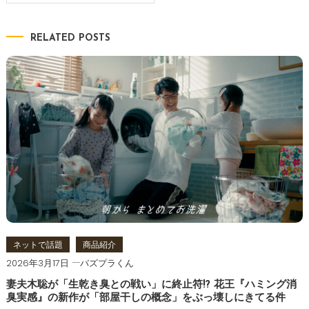
稿
ナ
RELATED POSTS
ビ
ゲ
ー
シ
ョ
ン
ネットで話題
商品紹介
2026年3月17日
バズプラくん
妻夫木聡が「生乾き臭との戦い」に終止符!? 花王『ハミング消
臭実感』の新作が「部屋干しの概念」をぶっ壊しにきてる件