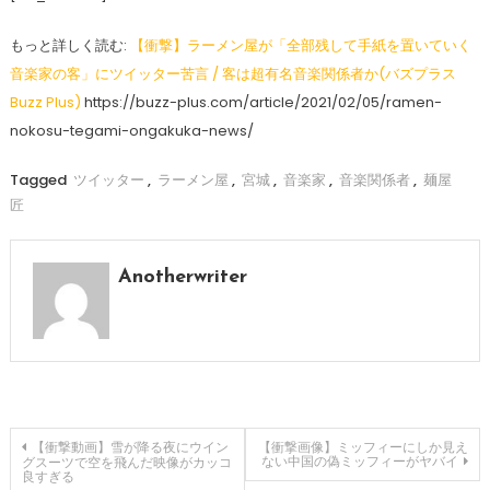
もっと詳しく読む:
【衝撃】ラーメン屋が「全部残して手紙を置いていく
音楽家の客」にツイッター苦言 / 客は超有名音楽関係者か(バズプラス
Buzz Plus)
https://buzz-plus.com/article/2021/02/05/ramen-
nokosu-tegami-ongakuka-news/
Tagged
ツイッター
,
ラーメン屋
,
宮城
,
音楽家
,
音楽関係者
,
麺屋
匠
Anotherwriter
投
【衝撃動画】雪が降る夜にウイン
【衝撃画像】ミッフィーにしか見え
ない中国の偽ミッフィーがヤバイ
グスーツで空を飛んだ映像がカッコ
良すぎる