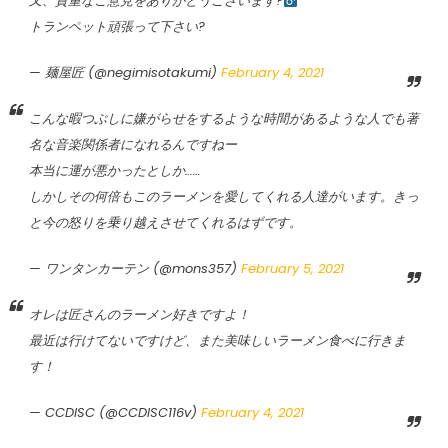
又、貴重なご意見をありがとうございます?‍
トランペット頑張って下さい?
— 麺屋匠 (@negimisotakumi)
February 4, 2021
こんな暇つぶしに嫌がらせをするような時間があるような人でも著
名な音楽関係者になれるんですねー
本当に運が悪かったとしか……
しかしその何倍もこのラーメンを愛してくれる人達がいます。きっ
と今の怒りを乗り越えさせてくれるはずです。
— ワンタンカーテン (@mons357)
February 5, 2021
オレは匠さんのラーメン好きですよ！
最近は行けてないですけど、また美味しいラーメン食べに行きま
す！
— CCDISC (@CCDISC116v)
February 4, 2021