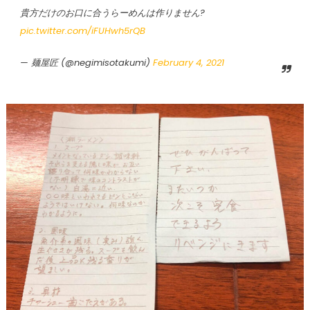
貴方だけのお口に合うらーめんは作りません?
pic.twitter.com/iFUHwh5rQB
— 麺屋匠 (@negimisotakumi)
February 4, 2021