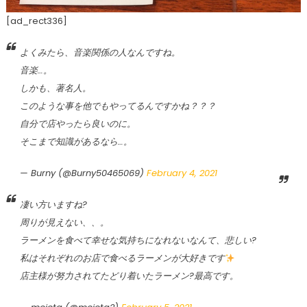
[ad_rect336]
よくみたら、音楽関係の人なんですね。
音楽…。
しかも、著名人。
このような事を他でもやってるんですかね？？？
自分で店やったら良いのに。
そこまで知識があるなら…。
— Burny (@Burny50465069)
February 4, 2021
凄い方いますね?
周りが見えない、、。
ラーメンを食べて幸せな気持ちになれないなんて、悲しい?
私はそれぞれのお店で食べるラーメンが大好きです
店主様が努力されてたどり着いたラーメン?最高です。