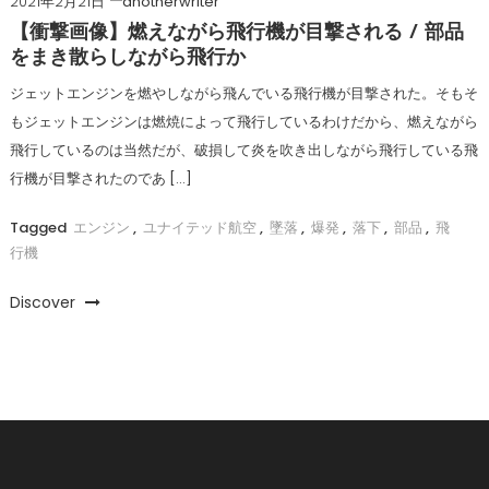
2021年2月21日
anotherwriter
【衝撃画像】燃えながら飛行機が目撃される / 部品
をまき散らしながら飛行か
ジェットエンジンを燃やしながら飛んでいる飛行機が目撃された。そもそ
もジェットエンジンは燃焼によって飛行しているわけだから、燃えながら
飛行しているのは当然だが、破損して炎を吹き出しながら飛行している飛
行機が目撃されたのであ […]
Tagged
エンジン
,
ユナイテッド航空
,
墜落
,
爆発
,
落下
,
部品
,
飛
行機
Discover