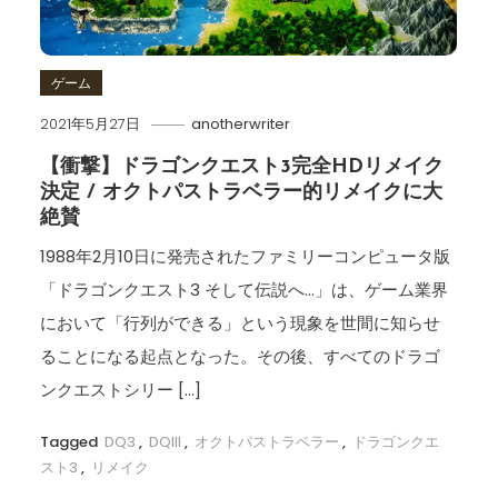
ゲーム
2021年5月27日
anotherwriter
【衝撃】ドラゴンクエスト3完全HDリメイク
決定 / オクトパストラベラー的リメイクに大
絶賛
1988年2月10日に発売されたファミリーコンピュータ版
「ドラゴンクエスト3 そして伝説へ…」は、ゲーム業界
において「行列ができる」という現象を世間に知らせ
ることになる起点となった。その後、すべてのドラゴ
ンクエストシリー […]
Tagged
DQ3
,
DQIII
,
オクトパストラベラー
,
ドラゴンクエ
スト3
,
リメイク