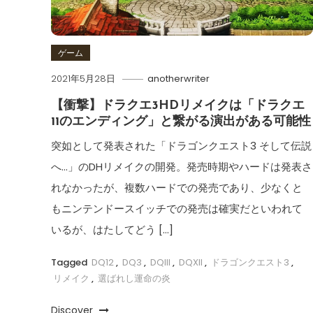
ゲーム
2021年5月28日
anotherwriter
【衝撃】ドラクエ3HDリメイクは「ドラクエ
11のエンディング」と繋がる演出がある可能性
突如として発表された「ドラゴンクエスト3 そして伝説
へ…」のDHリメイクの開発。発売時期やハードは発表さ
れなかったが、複数ハードでの発売であり、少なくと
もニンテンドースイッチでの発売は確実だといわれて
いるが、はたしてどう […]
Tagged
DQ12
,
DQ3
,
DQIII
,
DQXII
,
ドラゴンクエスト3
,
リメイク
,
選ばれし運命の炎
Discover