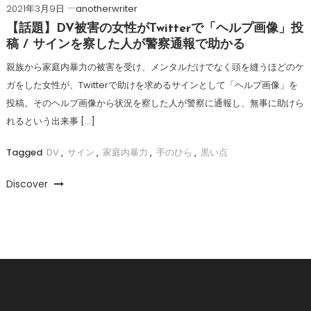
2021年3月9日
anotherwriter
【話題】DV被害の女性がTwitterで「ヘルプ画像」投
稿 / サインを察した人が警察通報で助かる
親族から家庭内暴力の被害を受け、メンタルだけでなく頭を縫うほどのケ
ガをした女性が、Twitterで助けを求めるサインとして「ヘルプ画像」を
投稿。そのヘルプ画像から状況を察した人が警察に通報し、無事に助けら
れるという出来事 […]
Tagged
DV
,
サイン
,
家庭内暴力
,
手のひら
,
黒い点
Discover