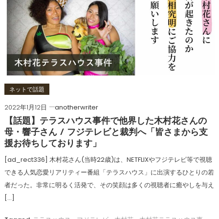
ネットで話題
2022年1月12日
anotherwriter
【話題】テラスハウス事件で他界した木村花さんの
母・響子さん / フジテレビと裁判へ「皆さまから支
援お待ちしております」
[ad_rect336] 木村花さん(当時22歳)は、NETFLIXやフジテレビ等で視聴
できる人気恋愛リアリティー番組「テラスハウス」に出演するひとりの若
者だった。非常に明るく活発で、その笑顔は多くの視聴者に癒やしを与え
[…]