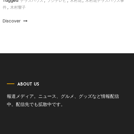
Tagged
テラスハウス
,
フジテレビ
,
木村花
,
木村花テラスハウス事
件
,
木村響子
Discover
ABOUT US
報道メディア。ニュース、グルメ、グッズなど情報配信
中。配信先でも拡散中です。