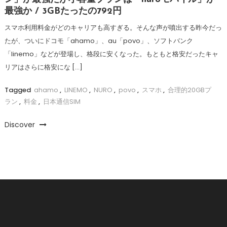
最強か / 3GBたったの792円
スマホ利用料金がどのキャリアも高すぎる。そんな声が噴出する昨今だっ
たが、ついにドコモ「ahamo」、au「povo」、ソフトバンク
「linemo」などが登場し、格段に安くなった。もともと格安だったキャ
リアはさらに格安にな […]
Tagged
ahamo
,
LINEMO
,
NURO
,
povo
,
スマホ
,
合理的20GBプ
ラン
,
料金
,
日本通信SIM
Discover