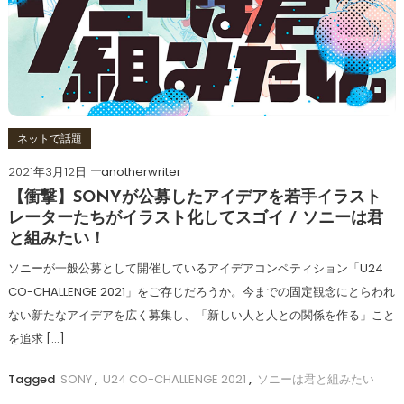
ネットで話題
2021年3月12日
anotherwriter
【衝撃】SONYが公募したアイデアを若手イラスト
レーターたちがイラスト化してスゴイ / ソニーは君
と組みたい！
ソニーが一般公募として開催しているアイデアコンペティション「U24
CO-CHALLENGE 2021」をご存じだろうか。今までの固定観念にとらわれ
ない新たなアイデアを広く募集し、「新しい人と人との関係を作る」こと
を追求 […]
Tagged
SONY
,
U24 CO-CHALLENGE 2021
,
ソニーは君と組みたい