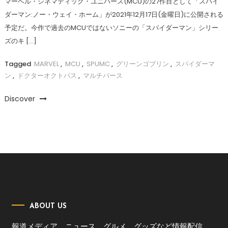
マーベル・シネマティック・ユニバース(MCU)の27作目として「スパイ
ダーマン:ノー・ウェイ・ホーム」が2021年12月17日(金曜日)に公開される
予定だ。今作で過去のMCUではないソニーの「スパイダーマン」シリー
ズのキ […]
Tagged
MARVEL
,
MCU
,
SPUMC
,
グリーンゴブリン
,
スパイダーマ
ン
,
ドクターオクトパス
,
マルチバース
Discover
ABOUT US
報道メディア。ニュース、グルメ、グッズなど情報配信