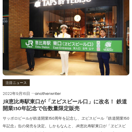
注目ニュース
2022年9月16日
anotherwriter
JR恵比寿駅東口が「ヱビスビール口」に改名！ 鉄道
開業150年記念で缶数量限定販売
サッポロビールが鉄道開業150周年を記念し、ヱビスビール『鉄道開業150
年記念』缶の発売を決定。しかもなんと、JR恵比寿駅東口が「ヱビスビ