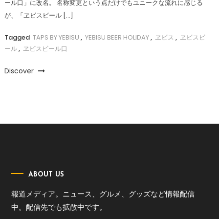
ール口」に改名。 名称変更という点だけでもユニークな流れに感じる
が、「ヱビスビール […]
Tagged
TAPS BY YEBISU
,
YEBISU BEER HOLIDAY
,
ヱビス
,
ヱビスビ
ール
,
ヱビスビール口
Discover
ABOUT US
報道メディア。ニュース、グルメ、グッズなど情報配信
中。配信先でも拡散中です。