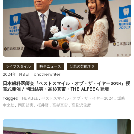
ー
シ
ョ
ン
ライフスタイル
時事ニュース
話題の芸能ネタ
2024年11月8日
anotherwriter
日本歯科医師会『ベストスマイル・オブ・ザ・イヤー2024』授
賞式開催 / 岡田結実・高杉真宙・THE ALFEEら登壇
Tagged
THE ALFEE
,
ベストスマイル・オブ・ザ・イヤー2024
,
坂崎
幸之助
,
岡田結実
,
桜井賢
,
高杉真宙
,
高見沢俊彦