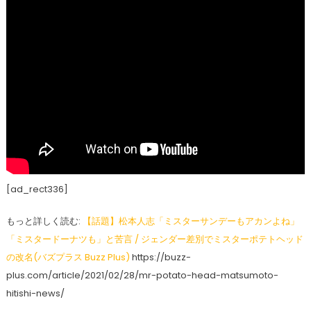
[ad_rect336]
もっと詳しく読む:
【話題】松本人志「ミスターサンデーもアカンよね」
「ミスタードーナツも」と苦言 / ジェンダー差別でミスターポテトヘッド
の改名(バズプラス Buzz Plus)
https://buzz-
plus.com/article/2021/02/28/mr-potato-head-matsumoto-
hitishi-news/