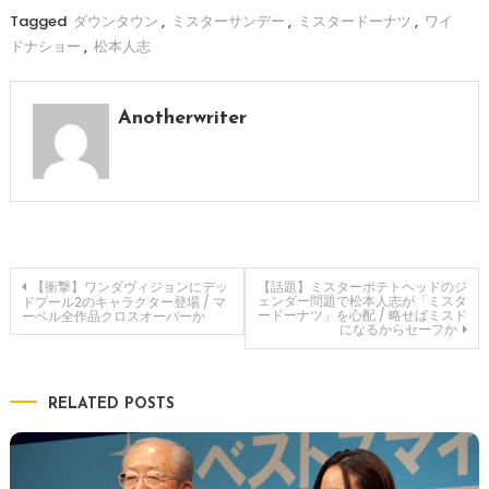
Tagged
ダウンタウン
,
ミスターサンデー
,
ミスタードーナツ
,
ワイ
ドナショー
,
松本人志
Anotherwriter
投
【衝撃】ワンダヴィジョンにデッ
【話題】ミスターポテトヘッドのジ
ェンダー問題で松本人志が「ミスタ
ドプール2のキャラクター登場 / マ
ードーナツ」を心配 / 略せばミスド
ーベル全作品クロスオーバーか
になるからセーフか
稿
ナ
RELATED POSTS
ビ
ゲ