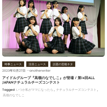
時事ニュース
注目ニュース
話題の芸能ネタ
2023年10月27日
anotherwriter
アイドルグループ『高嶺のなでしこ』が登場 / 第14回ALL
JAPANナチュラルチーズコンテスト
Tagged
いつか私がママになったら
,
ナチュラルチーズコンテスト
,
高嶺のなでしこ