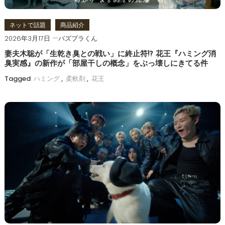
ン
ネットで話題
商品紹介
2026年3月17日
バズプラくん
妻夫木聡が「生乾き臭との戦い」に終止符!? 花王『ハミング消
臭実感』の新作が「部屋干しの概念」をぶっ壊しにきてる件
Tagged
ハミング
,
柔軟剤
,
花王