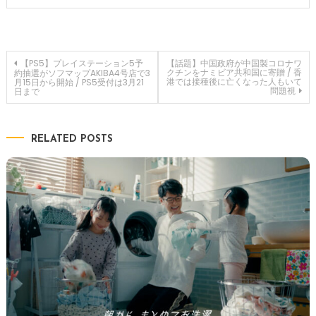
投
【PS5】プレイステーション5予
【話題】中国政府が中国製コロナワ
クチンをナミビア共和国に寄贈 / 香
約抽選がソフマップAKIBA4号店で3
港では接種後に亡くなった人もいて
月15日から開始 / PS5受付は3月21
問題視
日まで
稿
ナ
RELATED POSTS
ビ
ゲ
ー
シ
ョ