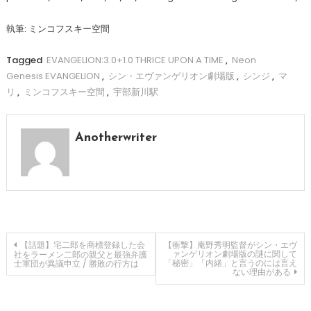
執筆: ミンコフスキー空間
Tagged
EVANGELION:3.0+1.0 THRICE UPON A TIME
,
Neon
Genesis EVANGELION
,
シン・エヴァンゲリオン劇場版
,
シンジ
,
マ
リ
,
ミンコフスキー空間
,
宇部新川駅
Anotherwriter
投
【話題】宅二郎を商標登録した会
【衝撃】庵野秀明監督がシン・エヴ
ァンゲリオン劇場版の謎に関して
社をラーメン二郎の親父と最強弁護
「秘密」「内緒」と言うのには言え
士軍団が異議申立 / 勝敗の行方は
ない理由がある
稿
ナ