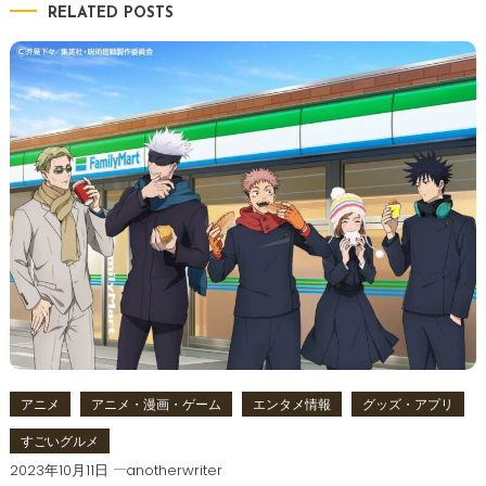
RELATED POSTS
ビ
ゲ
ー
シ
ョ
ン
アニメ
アニメ・漫画・ゲーム
エンタメ情報
グッズ・アプリ
すごいグルメ
2023年10月11日
anotherwriter