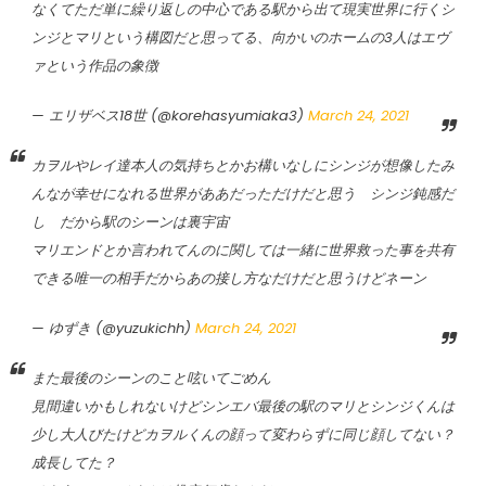
なくてただ単に繰り返しの中心である駅から出て現実世界に行くシ
ンジとマリという構図だと思ってる、向かいのホームの3人はエヴ
ァという作品の象徴
— エリザベス18世 (@korehasyumiaka3)
March 24, 2021
カヲルやレイ達本人の気持ちとかお構いなしにシンジが想像したみ
んなが幸せになれる世界がああだっただけだと思う シンジ鈍感だ
し だから駅のシーンは裏宇宙
マリエンドとか言われてんのに関しては一緒に世界救った事を共有
できる唯一の相手だからあの接し方なだけだと思うけどネーン
— ゆずき (@yuzukichh)
March 24, 2021
また最後のシーンのこと呟いてごめん
見間違いかもしれないけどシンエバ最後の駅のマリとシンジくんは
少し大人びたけどカヲルくんの顔って変わらずに同じ顔してない？
成長してた？