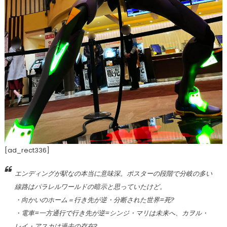
[ad_rect336]
エンディングが駅なの本当に意味深。ポスターの段階で分岐の多い
線路はパラレルワールドの暗示と思っていたけど。
・向かいのホーム＝行き先が逆・分断された世界=死?
・電車=一方通行で行き先が逆=シンジ・マリは未来へ、カヲル・
レイ・アスカは過去の存在?