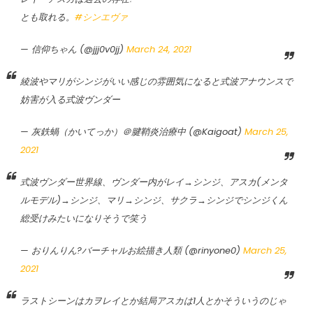
とも取れる。
#シンエヴァ
— 信仰ちゃん (@jjj0v0jj)
March 24, 2021
綾波やマリがシンジがいい感じの雰囲気になると式波アナウンスで
妨害が入る式波ヴンダー
— 灰鉄蝸（かいてっか）＠腱鞘炎治療中 (@Kaigoat)
March 25,
2021
式波ヴンダー世界線、ヴンダー内がレイ→シンジ、アスカ(メンタ
ルモデル)→シンジ、マリ→シンジ、サクラ→シンジでシンジくん
総受けみたいになりそうで笑う
— おりんりん?バーチャルお絵描き人類 (@rinyone0)
March 25,
2021
ラストシーンはカヲレイとか結局アスカは1人とかそういうのじゃ