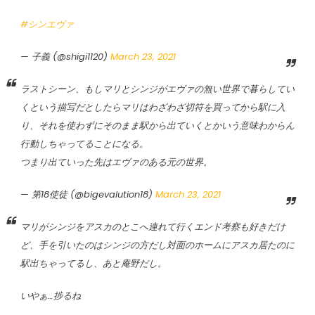
#シンエヴァ
— 子義 (@shigi1120)
March 23, 2021
ラストシーン、もしマリとシンジがエヴァの無い世界で暮らしてい
くという描写だとしたらマリはわざわざ切符を買ってから駅に入
り、それを使わずにそのまま駅から出ていくとかいう意味わからん
行動しちゃってることになる。
つまり出ていった先はエヴァのある元の世界。
— 第18使徒 (@bigevalution18)
March 23, 2021
マリがシンジをアスカのとこへ連れて行くエンド考察も好きだけ
ど、手を引いたのはシンジの方だし対面のホームにアスカ居たのに
駅出ちゃってるし、あと庵野だし。
いやぁ…捗るね