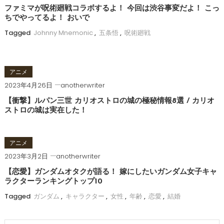
ファミマが呪術廻戦コラボするよ！ 今回は渋谷事変だよ！ こっ
ちでやってるよ！ おいで
Tagged
Johnny Mnemonic
,
五条悟
,
呪術廻戦
アニメ
2023年4月26日
anotherwriter
【衝撃】ルパン三世 カリオストロの城の極秘情報8選 / カリオ
ストロの城は実在した！
アニメ
2023年3月2日
anotherwriter
【恋愛】ガンダムオタクが語る！ 嫁にしたいガンダム女子キャ
ラクターランキングトップ10
Tagged
ガンダム
,
キャラクター
,
女性
,
年齢
,
恋愛
,
結婚