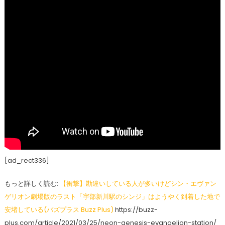
[ad_rect336]
もっと詳しく読む:
【衝撃】勘違いしている人が多いけどシン・エヴァン
ゲリオン劇場版のラスト「宇部新川駅のシンジ」はようやく到着した地で
安堵している(バズプラス Buzz Plus)
https://buzz-
plus.com/article/2021/03/25/neon-genesis-evangelion-station/