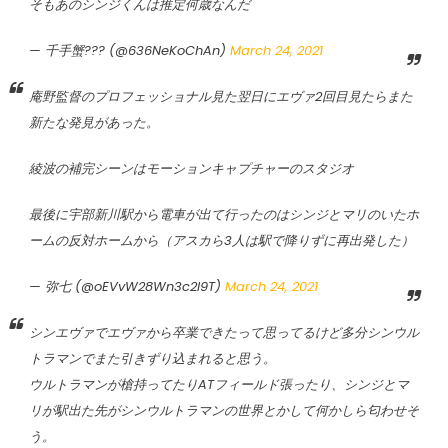
そもあのシンジくんは推定何歳なんだ
— 千手蟹??? (@636NeKoChAn)
March 24, 2021
庵野監督のプロフェッショナル見た翌日にエヴァ2回目見たらまた
新たな発見があった。
綾波の補完シーンはモーションキャプチャーのスタジオ
最後に宇部新川駅から電車が出て行ったのはシンジとマリのいたホ
ームの反対ホームから（アスカら3人は駅で降りずに再出発した）
— 弥七 (@oEVvW28Wn3c2l9T)
March 24, 2021
シンエヴァでエヴァから卒業できたって思ってるけど多分シンウル
トラマンでまた引きずり込まれると思う。
ウルトラマンが槍持ってたりATフィールド張ったり、シンジとマ
リが駅出た先がシンウルトラマンの世界とかして何かしら匂わせそ
う。