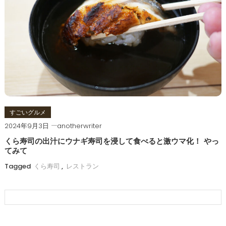
すごいグルメ
2024年9月3日
anotherwriter
くら寿司の出汁にウナギ寿司を浸して食べると激ウマ化！ やっ
てみて
Tagged
くら寿司
,
レストラン