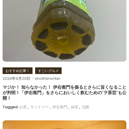
ゲ
ー
シ
ョ
ン
おすすめ記事！
すごいグルメ
2024年9月20日
anotherwriter
マジか！ 知らなかった！ 伊右衛門を振るとさらに旨くなること
が判明！「伊右衛門」をさらにおいしく飲むための“ヲ茶芸”も公
開！
Tagged
お茶
,
サントリー
,
伊右衛門
,
抹茶
,
沈殿