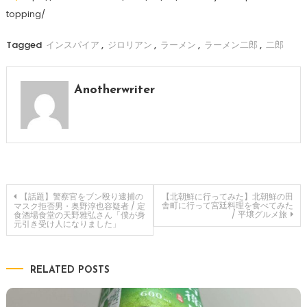
topping/
Tagged
インスパイア
,
ジロリアン
,
ラーメン
,
ラーメン二郎
,
二郎
Anotherwriter
投
【話題】警察官をブン殴り逮捕の
【北朝鮮に行ってみた】北朝鮮の田
舎町に行って宮廷料理を食べてみた
マスク拒否男・奥野淳也容疑者 / 定
/ 平壌グルメ旅
食酒場食堂の天野雅弘さん「僕が身
元引き受け人になりました」
稿
ナ
RELATED POSTS
ビ