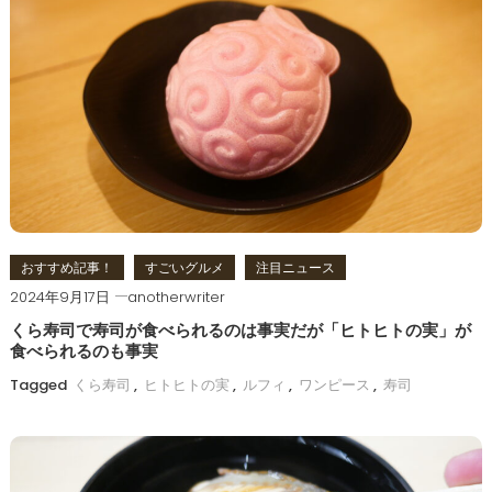
おすすめ記事！
すごいグルメ
注目ニュース
2024年9月17日
anotherwriter
くら寿司で寿司が食べられるのは事実だが「ヒトヒトの実」が
食べられるのも事実
Tagged
くら寿司
,
ヒトヒトの実
,
ルフィ
,
ワンピース
,
寿司