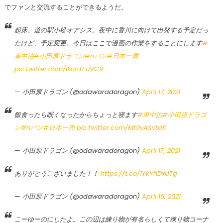
でファンと交流することができるようだ。
起床。道の駅小松オアシス。夜中に香川に向けて出発する予定だっ
たけど、予定変更。今日はここで漫画の作業をすることにします
#
車中泊
#小田原ドラゴン
#nバン
#日本一周
pic.twitter.com/ikcnTFuVC9
— 小田原ドラゴン (@odawaradoragon)
April 17, 2021
飯食ったら眠くなったからちょっと寝ます
#車中泊
#小田原ドラゴ
ン
#nバン
#日本一周
pic.twitter.com/Mt9yASvtaK
— 小田原ドラゴン (@odawaradoragon)
April 17, 2021
ありがとうございました！！
https://t.co/1YkYhDxUTg
— 小田原ドラゴン (@odawaradoragon)
April 16, 2021
こーゆーのにしたよ。この辺は練り物が有名らしくて練り物コーナ