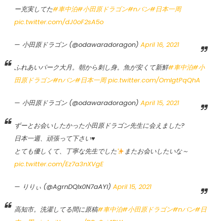
ー充実してた
#車中泊
#小田原ドラゴン
#nバン
#日本一周
pic.twitter.com/dJ0oF2sA5o
— 小田原ドラゴン (@odawaradoragon)
April 16, 2021
ふれあいパーク大月。朝から刺し身。魚が安くて新鮮
#車中泊
#小
田原ドラゴン
#nバン
#日本一周
pic.twitter.com/OmIgtPqQhA
— 小田原ドラゴン (@odawaradoragon)
April 15, 2021
ずーとお会いしたかった小田原ドラゴン先生に会えました?
日本一週、頑張って下さい♥️
とても優しくて、丁寧な先生でした
またお会いしたいな～
pic.twitter.com/Ez7a3nXVgE
— りりぃ (@AgrnDQIx0N7aAYl)
April 15, 2021
高知市。洗濯してる間に原稿
#車中泊
#小田原ドラゴン
#nバン
#日