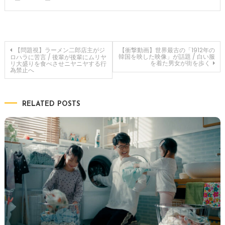
投
【問題視】ラーメン二郎店主がジ
【衝撃動画】世界最古の「1912年の
韓国を映した映像」が話題 / 白い服
ロハラに苦言 / 後輩が後輩にムリヤ
を着た男女が街を歩く
リ大盛りを食べさせニヤニヤする行
為禁止へ
稿
ナ
RELATED POSTS
ビ
ゲ
ー
シ
ョ