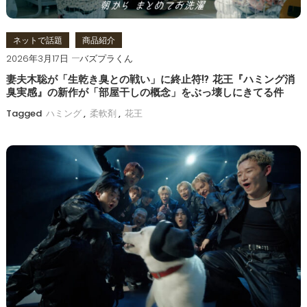
ン
ネットで話題
商品紹介
2026年3月17日
バズプラくん
妻夫木聡が「生乾き臭との戦い」に終止符!? 花王『ハミング消
臭実感』の新作が「部屋干しの概念」をぶっ壊しにきてる件
Tagged
ハミング
,
柔軟剤
,
花王