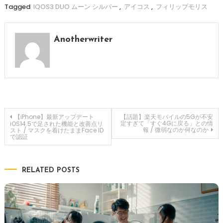
Tagged
IQOS3 DUO ムーン シルバー
,
アイコス
,
フィリップモリス
Anotherwriter
投
【iPhone】最新アップデート
【話題】楽天モバイルの5Gが不安
定すぎて「すぐ4Gに戻る」との情
iOS14.5で足された機能と改善点リ
報 / 微弱なのか何なのか
スト / マスクを着けたままFace ID
で認証
稿
ナ
RELATED POSTS
ビ
ゲ