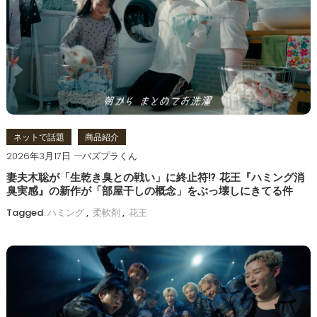
ー
シ
ョ
ン
ネットで話題
商品紹介
2026年3月17日
バズプラくん
妻夫木聡が「生乾き臭との戦い」に終止符!? 花王『ハミング消
臭実感』の新作が「部屋干しの概念」をぶっ壊しにきてる件
Tagged
ハミング
,
柔軟剤
,
花王