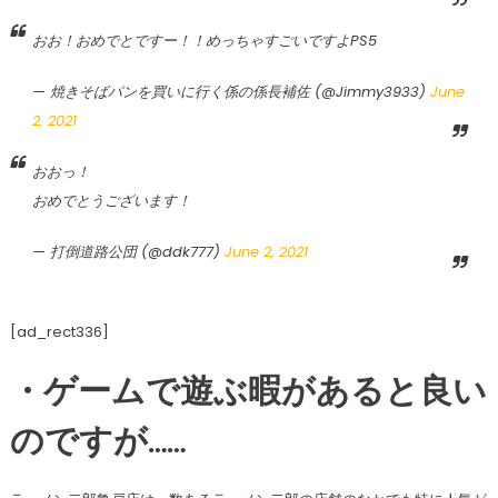
おお！おめでとですー！！めっちゃすごいですよPS5
— 焼きそばパンを買いに行く係の係長補佐 (@Jimmy3933)
June
2, 2021
おおっ！
おめでとうございます！
— 打倒道路公団 (@ddk777)
June 2, 2021
[ad_rect336]
・ゲームで遊ぶ暇があると良い
のですが……