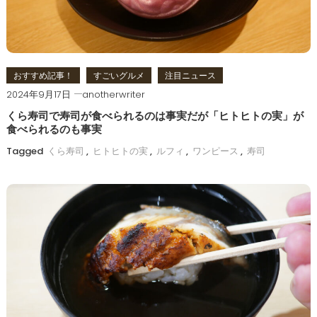
おすすめ記事！
すごいグルメ
注目ニュース
2024年9月17日
anotherwriter
くら寿司で寿司が食べられるのは事実だが「ヒトヒトの実」が
食べられるのも事実
Tagged
くら寿司
,
ヒトヒトの実
,
ルフィ
,
ワンピース
,
寿司