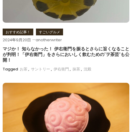
ョ
ン
おすすめ記事！
すごいグルメ
2024年9月20日
anotherwriter
マジか！ 知らなかった！ 伊右衛門を振るとさらに旨くなること
が判明！「伊右衛門」をさらにおいしく飲むための“ヲ茶芸”も公
開！
Tagged
お茶
,
サントリー
,
伊右衛門
,
抹茶
,
沈殿