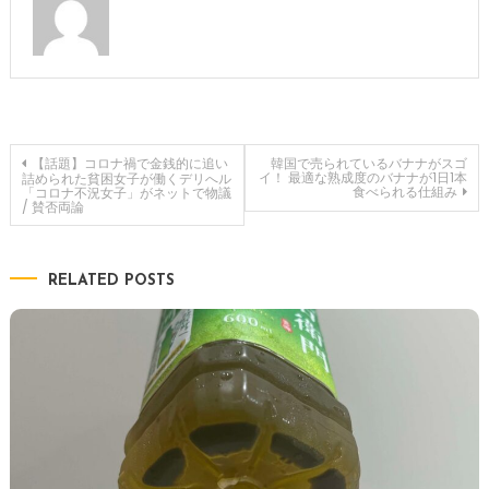
投
【話題】コロナ禍で金銭的に追い
韓国で売られているバナナがスゴ
イ！ 最適な熟成度のバナナが1日1本
詰められた貧困女子が働くデリへル
食べられる仕組み
「コロナ不況女子」がネットで物議
/ 賛否両論
稿
ナ
RELATED POSTS
ビ
ゲ
ー
シ