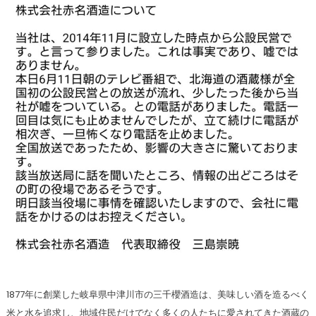
1877年に創業した岐阜県中津川市の三千櫻酒造は、美味しい酒を造るべく
米と水を追求し、地域住民だけでなく多くの人たちに愛されてきた酒蔵の