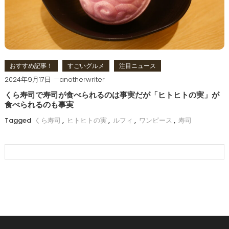
おすすめ記事！
すごいグルメ
注目ニュース
2024年9月17日
anotherwriter
くら寿司で寿司が食べられるのは事実だが「ヒトヒトの実」が
食べられるのも事実
Tagged
くら寿司
,
ヒトヒトの実
,
ルフィ
,
ワンピース
,
寿司