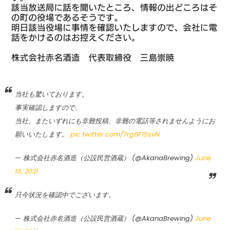
当社も驚いております。
事実確認しますので、
当社、またいずれにも非難投稿、非難の電話等されませんようにお
願いいたします。
pic.twitter.com/7rg6F15svN
— 株式会社赤名酒造（公設民営酒蔵） (@AkanaBrewing)
June
13, 2021
只今状況を確認中でございます。
— 株式会社赤名酒造（公設民営酒蔵） (@AkanaBrewing)
June