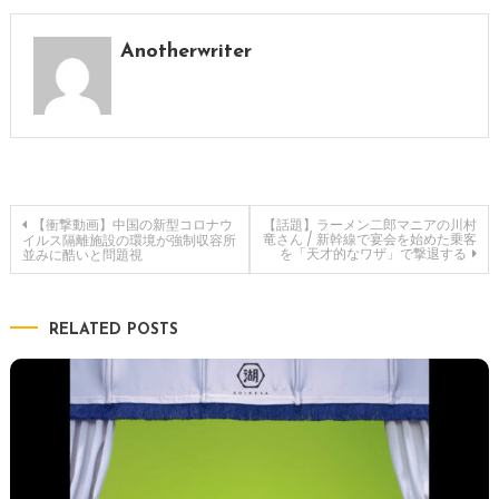
Anotherwriter
投
【衝撃動画】中国の新型コロナウ
【話題】ラーメン二郎マニアの川村
竜さん / 新幹線で宴会を始めた乗客
イルス隔離施設の環境が強制収容所
を「天才的なワザ」で撃退する
並みに酷いと問題視
稿
ナ
RELATED POSTS
ビ
ゲ
ー