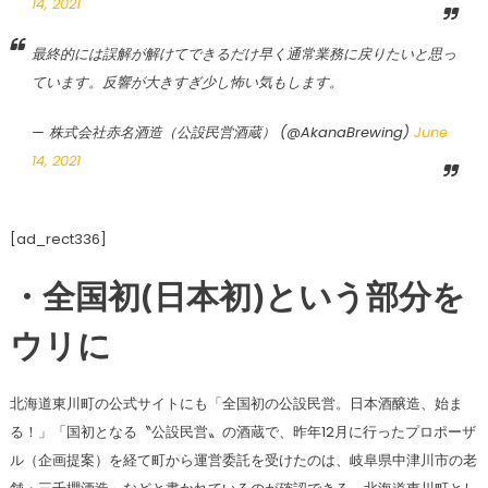
14, 2021
最終的には誤解が解けてできるだけ早く通常業務に戻りたいと思っ
ています。反響が大きすぎ少し怖い気もします。
— 株式会社赤名酒造（公設民営酒蔵） (@AkanaBrewing)
June
14, 2021
[ad_rect336]
・全国初(日本初)という部分を
ウリに
北海道東川町の公式サイトにも「全国初の公設民営。日本酒醸造、始ま
る！」「国初となる〝公設民営〟の酒蔵で、昨年12月に行ったプロポーザ
ル（企画提案）を経て町から運営委託を受けたのは、岐阜県中津川市の老