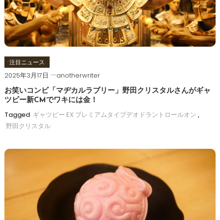
注目ニュース
2025年3月17日
anotherwriter
お笑いコンビ「マヂカルラブリー」野田クリスタルさんがギャ
ツビー新CMでワキには金！
Tagged
ギャツビー EX プレミアムタイプデオドラントロールオン
,
野田クリスタル