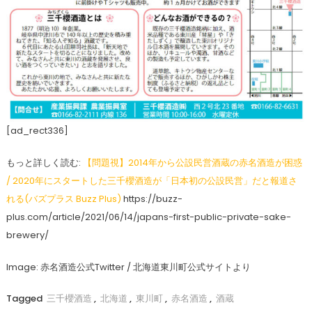
[ad_rect336]
もっと詳しく読む:
【問題視】2014年から公設民営酒蔵の赤名酒造が困惑
/ 2020年にスタートした三千櫻酒造が「日本初の公設民営」だと報道さ
れる(バズプラス Buzz Plus)
https://buzz-
plus.com/article/2021/06/14/japans-first-public-private-sake-
brewery/
Image: 赤名酒造公式Twitter / 北海道東川町公式サイトより
Tagged
三千櫻酒造
,
北海道
,
東川町
,
赤名酒造
,
酒蔵