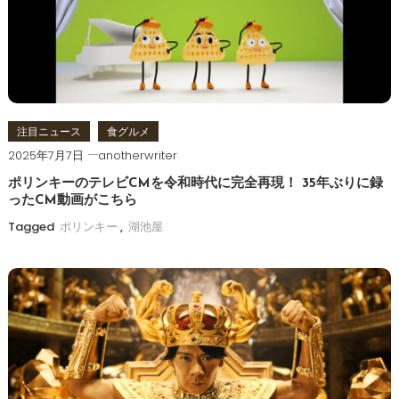
シ
ョ
ン
注目ニュース
食グルメ
2025年7月7日
anotherwriter
ポリンキーのテレビCMを令和時代に完全再現！ 35年ぶりに録
ったCM動画がこちら
Tagged
ポリンキー
,
湖池屋