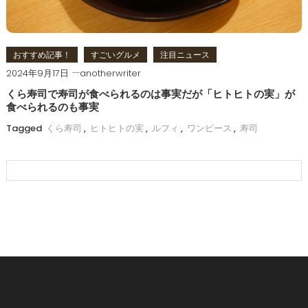
おすすめ記事！
すごいグルメ
注目ニュース
2024年9月17日
anotherwriter
くら寿司で寿司が食べられるのは事実だが「ヒトヒトの実」が
食べられるのも事実
Tagged
くら寿司
,
ヒトヒトの実
,
ルフィ
,
ワンピース
,
寿司