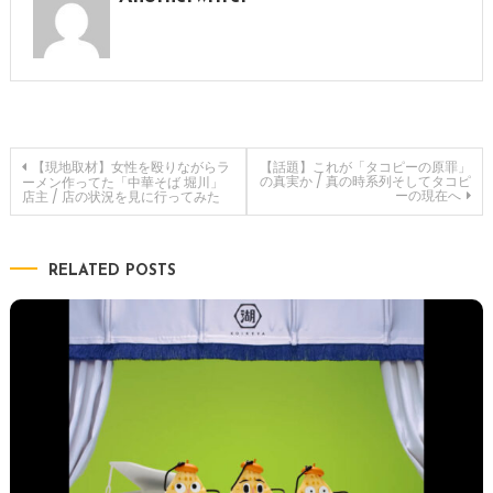
投
【現地取材】女性を殴りながらラ
【話題】これが「タコピーの原罪」
の真実か / 真の時系列そしてタコピ
ーメン作ってた「中華そば 堀川」
ーの現在へ
店主 / 店の状況を見に行ってみた
稿
ナ
RELATED POSTS
ビ
ゲ
ー
シ