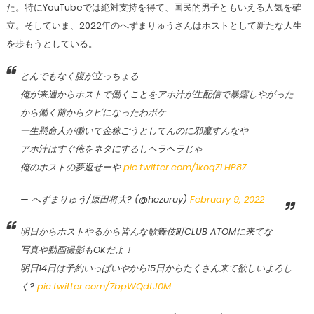
た。特にYouTubeでは絶対支持を得て、国民的男子ともいえる人気を確
立。そしていま、2022年のへずまりゅうさんはホストとして新たな人生
を歩もうとしている。
とんでもなく腹が立っちょる
俺が来週からホストで働くことをアホ汁が生配信で暴露しやがった
から働く前からクビになったわボケ
一生懸命人が働いて金稼ごうとしてんのに邪魔すんなや
アホ汁はすぐ俺をネタにするしヘラヘラじゃ
俺のホストの夢返せーや
pic.twitter.com/1koqZLHP8Z
— へずまりゅう/原田将大? (@hezuruy)
February 9, 2022
明日からホストやるから皆んな歌舞伎町CLUB ATOMに来てな
写真や動画撮影もOKだよ！
明日14日は予約いっぱいやから15日からたくさん来て欲しいよろし
く?
pic.twitter.com/7bpWQdtJ0M