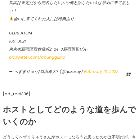
期間は未定だから売名したい人や俺と話したい人は早めに来て欲し
い！
会いに来てくれた人には特典あり
CLUB ATOM
160-0021
東京都新宿区歌舞伎町2-24-3新宿興和ビル
pic.twitter.com/apunggjZha
— へずまりゅう/原田将大? (@hezuruy)
February 13, 2022
[ad_rect336]
ホストとしてどのような道を歩んで
いくのか
どうしてへずまりゅうさんがホストになろうと思ったのかは不明だが、今