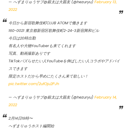
— へずまりゅうサブ@銀太は大親友 (@hezuryu)
February 13,
2022
今日から新宿歌舞伎町CLUB ATOMで働きます
160-0021 東京都新宿区歌舞伎町2-24-3新宿興和ビル
今日は20時出勤
有名人や大物YouTuberも来てくれます
写真、動画撮影ありです
TikTokバズらせたい人YouTubeを伸ばしたい人コラボやアドバイ
スできます
限定ホストだから早めにたくさん来て欲しい！
pic.twitter.com/2ufOju2PJh
— へずまりゅうサブ@銀太は大親友 (@hezuryu)
February 14,
2022
2月14日19時〜
へずまりゅうホスト編開始