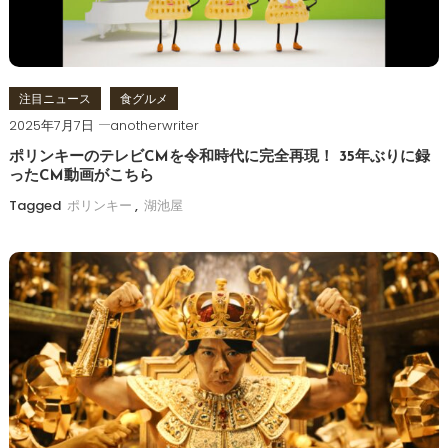
ョ
ン
注目ニュース
食グルメ
2025年7月7日
anotherwriter
ポリンキーのテレビCMを令和時代に完全再現！ 35年ぶりに録
ったCM動画がこちら
Tagged
ポリンキー
,
湖池屋