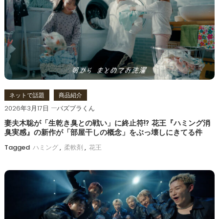
ー
シ
ョ
ン
ネットで話題
商品紹介
2026年3月17日
バズプラくん
妻夫木聡が「生乾き臭との戦い」に終止符!? 花王『ハミング消
臭実感』の新作が「部屋干しの概念」をぶっ壊しにきてる件
Tagged
ハミング
,
柔軟剤
,
花王