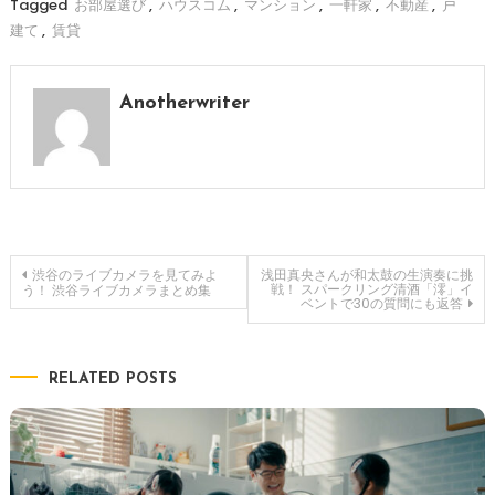
Tagged
お部屋選び
,
ハウスコム
,
マンション
,
一軒家
,
不動産
,
戸
建て
,
賃貸
Anotherwriter
投
渋谷のライブカメラを見てみよ
浅田真央さんが和太鼓の生演奏に挑
戦！ スパークリング清酒「澪」イ
う！ 渋谷ライブカメラまとめ集
ベントで30の質問にも返答
稿
ナ
RELATED POSTS
ビ
ゲ