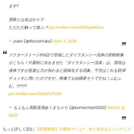
ます?
実験とは名ばかりで
ただただ触って遊ぶ…?
pic.twitter.com/xMOybiHbUv
— yuko (@RicciaYuko)
April 3, 2020
ドクターストーン159話で登場したダイラタンシー流体の実験映像
がこちら！片栗粉に水をまぜた「ダイラタンシー流体」は、普段は
液体ですが急激な力が加わると固体化する現象。千空はこれを防弾
チョッキに用いたのですが、映像でも結構硬そうですね！ふむふ
む。?‍????
pic.twitter.com/t49b1VPv0H
— もふもふ系配達員@くまちゃり (@kumachari2020)
March 21,
2022
もっと詳しく読む:
【衝撃動画】片栗粉ヤベぇ!! 水と混ぜるとパンチして