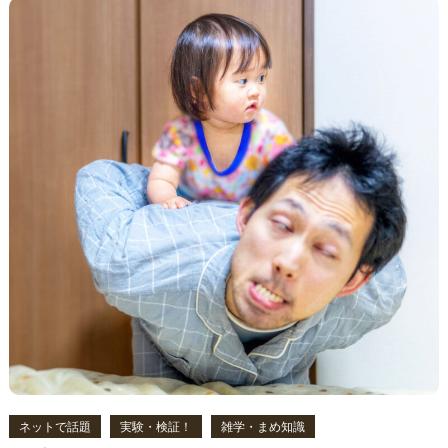
ビ
ゲ
ー
シ
ョ
ン
ネットで話題
実験・検証！
雑学・まめ知識