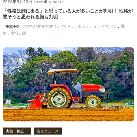
2024年6月23日
anotherwriter
「性格は顔に出る」と思っている人が多いことが判明！ 性格が
悪そうと思われる顔も判明
Tagged
Johnny Mnemonic
,
R’VIVO
,
エステティックサロン
,
性
格
,
表情
,
顔
実験・検証！
注目ニュース