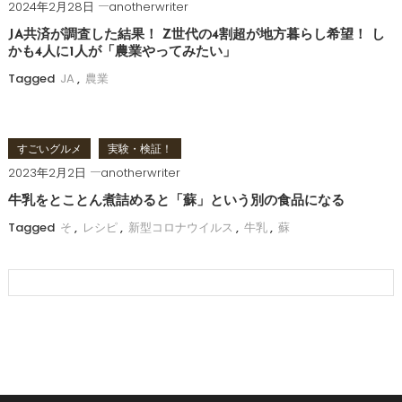
2024年2月28日
anotherwriter
JA共済が調査した結果！ Z世代の4割超が地方暮らし希望！ し
かも4人に1人が「農業やってみたい」
Tagged
JA
,
農業
すごいグルメ
実験・検証！
2023年2月2日
anotherwriter
牛乳をとことん煮詰めると「蘇」という別の食品になる
Tagged
そ
,
レシピ
,
新型コロナウイルス
,
牛乳
,
蘇