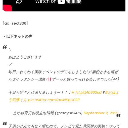
[ad_rect336]
・以下ネットの声
＼
おはようございます
／
昨日、わくわく実験イベントのデモをしました?片栗粉と水を混ぜ
たダイラタンシー現象?
ずーっと触ってられる楽しさでした(^^)
今日も皆さん頑張りましょうー！！！
#おは戦40903sd
?
#おはよ
う戦隊くん
pic.twitter.com/aeiNKpLKGP
— まゆ@育児お役立ち情報 (@mayu121416)
September 2, 2022
子供がとんでもなく暇なので、テレビで見た片栗粉の実験？やって