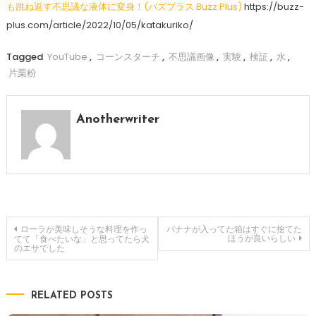
も跳ね返す不思議な液体に変身！(バズプラス Buzz Plus)
https://buzz-
plus.com/article/2022/10/05/katakuriko/
Tagged
YouTube
,
コーンスターチ
,
不思議画像
,
実験
,
検証
,
水
,
片栗粉
Anotherwriter
投
ローラが美味しそうな料理を作っ
バナナが入ってた箱はすぐに捨てた
ほうが良いらしい
てて「食べたいな」と思ってたら犬
のエサでした
稿
ナ
RELATED POSTS