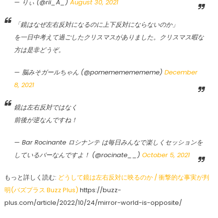
— りぃ (@rii_A_)
August 30, 2021
「鏡はなぜ左右反対になるのに上下反対にならないのか」
を一日中考えて過ごしたクリスマスがありました。クリスマス暇な
方は是非どうぞ。
— 脳みそガールちゃん (@pomemememememe)
December
8, 2021
鏡は左右反対ではなく
前後が逆なんですね！
— Bar Rocinante ロシナンテ は毎日みんなで楽しくセッションを
しているバーなんですよ！ (@rocinate__)
October 5, 2021
もっと詳しく読む:
どうして鏡は左右反対に映るのか / 衝撃的な事実が判
明(バズプラス Buzz Plus)
https://buzz-
plus.com/article/2022/10/24/mirror-world-is-opposite/