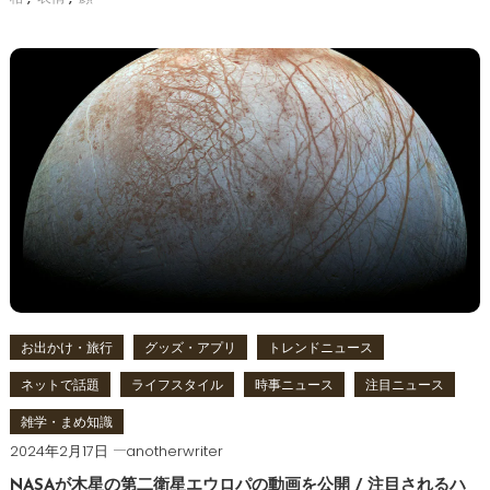
お出かけ・旅行
グッズ・アプリ
トレンドニュース
ネットで話題
ライフスタイル
時事ニュース
注目ニュース
雑学・まめ知識
2024年2月17日
anotherwriter
NASAが木星の第二衛星エウロパの動画を公開 / 注目されるハ