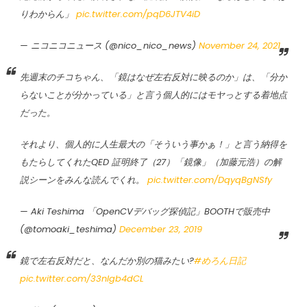
りわからん」
pic.twitter.com/pqD6JTV4iD
— ニコニコニュース (@nico_nico_news)
November 24, 2021
先週末のチコちゃん、「鏡はなぜ左右反対に映るのか」は、「分か
らないことが分かっている」と言う個人的にはモヤっとする着地点
だった。
それより、個人的に人生最大の「そういう事かぁ！」と言う納得を
もたらしてくれたQED 証明終了（27）「鏡像」（加藤元浩）の解
説シーンをみんな読んでくれ。
pic.twitter.com/DqyqBgNSfy
— Aki Teshima 「OpenCVデバッグ探偵記」BOOTHで販売中
(@tomoaki_teshima)
December 23, 2019
鏡で左右反対だと、なんだか別の猫みたい?
#めろん日記
pic.twitter.com/33nIgb4dCL