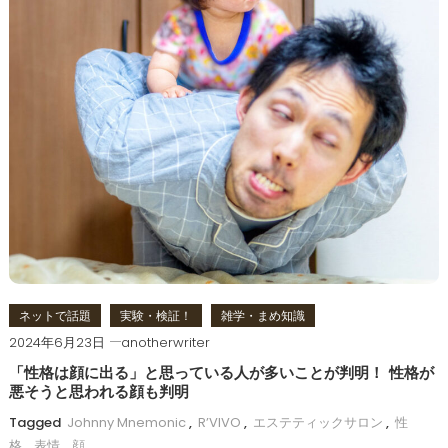
ネットで話題
実験・検証！
雑学・まめ知識
2024年6月23日
anotherwriter
「性格は顔に出る」と思っている人が多いことが判明！ 性格が
悪そうと思われる顔も判明
Tagged
Johnny Mnemonic
,
R’VIVO
,
エステティックサロン
,
性
格
,
表情
,
顔