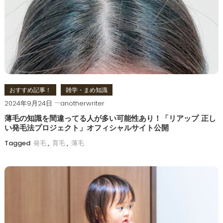
ー
シ
ョ
ン
おすすめ記事！
雑学・まめ知識
2024年9月24日
anotherwriter
薄毛の知識を間違ってる人が多い可能性あり！「リアップ 正し
い発毛法プロジェクト」オフィシャルサイト公開
Tagged
発毛
,
育毛
,
薄毛