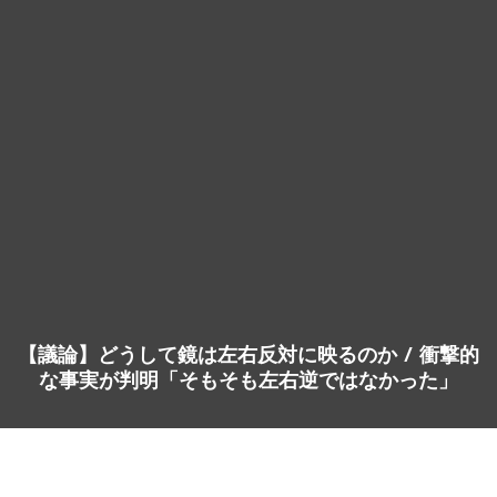
雑学・まめ知識
2022年10月24日
anotherwriter
【議論】どうして鏡は左右反対に映るのか / 衝撃的
な事実が判明「そもそも左右逆ではなかった」
【議論】どうして鏡は左右反対に映るのか /
衝撃的な事実が判明「そもそも左右逆ではな
かった」