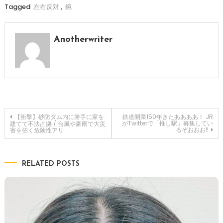
Tagged
左右反対
,
鏡
Anotherwriter
投
【衝撃】砂防ダム内に勝手に家を
鉄道開業150年きたああああ！ JR
がTwitterで「推し駅」募集してい
建てて不法占拠 / 台風や豪雨で大災
るぞおおお!!
害を招く危険性アリ
稿
ナ
RELATED POSTS
ビ
ゲ