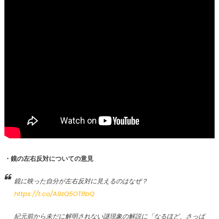
・鏡の左右反対についての意見
鏡に映った自分が左右反対に見えるのはなぜ？
https://t.co/A9zQ5OT8bQ
紀元前から未だに解明されない謎現象の解説に「なるほど、さっぱ