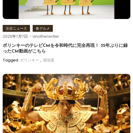
ョ
ン
注目ニュース
食グルメ
2025年7月7日
anotherwriter
ポリンキーのテレビCMを令和時代に完全再現！ 35年ぶりに録
ったCM動画がこちら
Tagged
ポリンキー
,
湖池屋