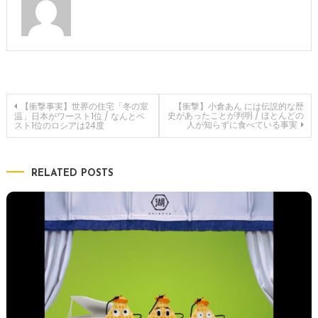
投
【衝撃事実】世界の住宅「冬の室
【衝撃】小倉あん には伝説的な歴
史があったことが判明 / ほとんどの
温」日本がワースト1位 / なんとベ
人が知らずに食べている事実
スト1位のロシアは24度
稿
ナ
RELATED POSTS
ビ
ゲ
ー
シ