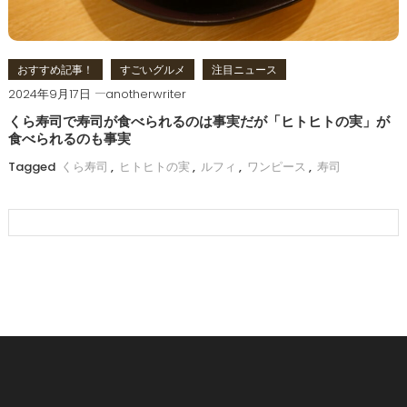
おすすめ記事！
すごいグルメ
注目ニュース
2024年9月17日
anotherwriter
くら寿司で寿司が食べられるのは事実だが「ヒトヒトの実」が
食べられるのも事実
Tagged
くら寿司
,
ヒトヒトの実
,
ルフィ
,
ワンピース
,
寿司