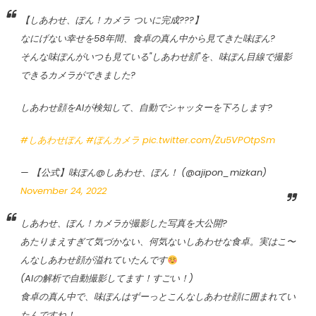
【しあわせ、ぽん！カメラ ついに完成???】
なにげない幸せを58年間、食卓の真ん中から見てきた味ぽん?
そんな味ぽんがいつも見ている"しあわせ顔"を、味ぽん目線で撮影
できるカメラができました?
しあわせ顔をAIが検知して、自動でシャッターを下ろします?
#しあわせぽん
#ぽんカメラ
pic.twitter.com/Zu5VPOtpSm
— 【公式】味ぽん@しあわせ、ぽん！ (@ajipon_mizkan)
November 24, 2022
しあわせ、ぽん！カメラが撮影した写真を大公開?
あたりまえすぎて気づかない、何気ないしあわせな食卓。実はこ〜
んなしあわせ顔が溢れていたんです
(AIの解析で自動撮影してます！すごい！)
食卓の真ん中で、味ぽんはずーっとこんなしあわせ顔に囲まれてい
たんですね！