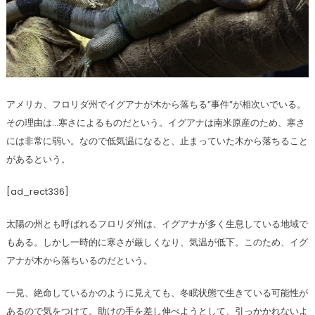
アメリカ、フロリダ州でイグアナが木から落ちる”事件”が相次いでいる。
その理由は…寒さによるものだという。イグアナは南米原産のため、寒さ
には非常に弱い。なので低気温になると、止まっていた木から落ちること
があるという。
[ad_rect336]
太陽の州とも呼ばれるフロリダ州は、イグアナが多く生息している地域で
もある。しかし一時的に寒さが厳しくなり、気温が低下。このため、イグ
アナが木から落ちいるのだという。
一見、絶命しているかのように見えても、冬眠状態で生きている可能性が
あるので気をつけて。助けの手を差し伸べようとして、引っかかれないよ