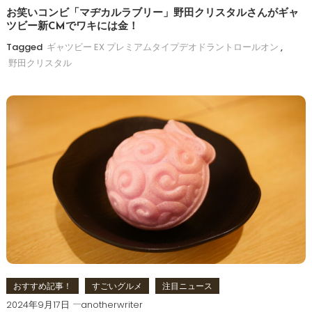
お笑いコンビ「マヂカルラブリー」野田クリスタルさんがギャ
ツビー新CMでワキには金！
Tagged
ギャツビー EX プレミアムタイプデオドラントロールオン
,
野田クリスタル
おすすめ記事！
すごいグルメ
注目ニュース
2024年9月17日
anotherwriter