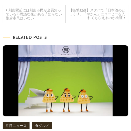
投
別府駅前には別府市民が全員知っ
【衝撃動画】スタバで「日本酒のと
っくり」「やかん」にコーヒーを入
ている不思議な像がある / 知らない
れてもらえるのか検証
別府市民はいない
稿
ナ
RELATED POSTS
ビ
ゲ
ー
シ
ョ
ン
注目ニュース
食グルメ