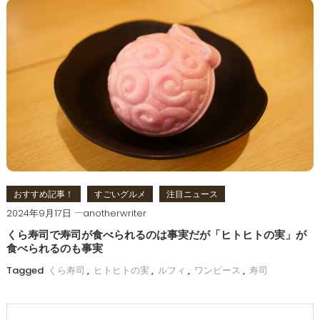
おすすめ記事！
すごいグルメ
注目ニュース
2024年9月17日
anotherwriter
くら寿司で寿司が食べられるのは事実だが「ヒトヒトの実」が
食べられるのも事実
Tagged
くら寿司
,
ヒトヒトの実
,
ルフィ
,
ワンピース
,
寿司