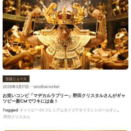
注目ニュース
2025年3月17日
anotherwriter
お笑いコンビ「マヂカルラブリー」野田クリスタルさんがギャ
ツビー新CMでワキには金！
Tagged
ギャツビー EX プレミアムタイプデオドラントロールオン
,
野田クリスタル