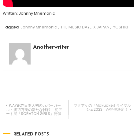
Written: Johnny Mnemonic
Tagged
Johnny Mnemonic
,
THE MUSIC DAY
,
X JAPAN
,
YOSHIKI
Anotherwriter
投
PLAYBOY日本人初のカバーガー
マクアケの「Makuakeミライマル
シェ2023」が開催決定！
ル・渡辺万美の新たな挑戦！ 初ア
ート展「SCRATCH GIRLS」開催
稿
ナ
RELATED POSTS