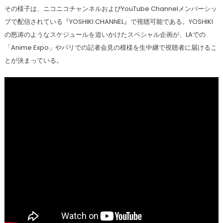
その様子は、ニコニコチャンネルおよびYouTube Channelメンバーシッ
プで配信されている『YOSHIKI CHANNEL』で視聴可能である。YOSHIKI
の怒涛のようなスケジュールを追いかけたスペシャル企画が、LAでの
「Anime Expo」やパリでの記者会見の模様を生中継で視聴者に届けるこ
とが決まっている。