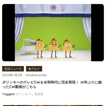
ビ
ゲ
ー
シ
ョ
ン
注目ニュース
食グルメ
2025年7月7日
anotherwriter
ポリンキーのテレビCMを令和時代に完全再現！ 35年ぶりに録
ったCM動画がこちら
Tagged
ポリンキー
,
湖池屋