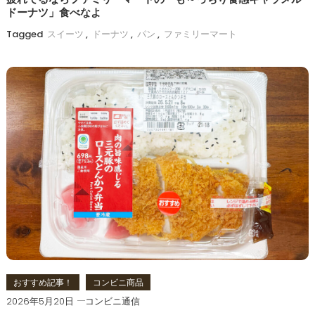
疲れてるならファミリーマートの「も～っちり食感キャラメル
ドーナツ」食べなよ
Tagged
スイーツ
,
ドーナツ
,
パン
,
ファミリーマート
おすすめ記事！
コンビニ商品
2026年5月20日
コンビニ通信