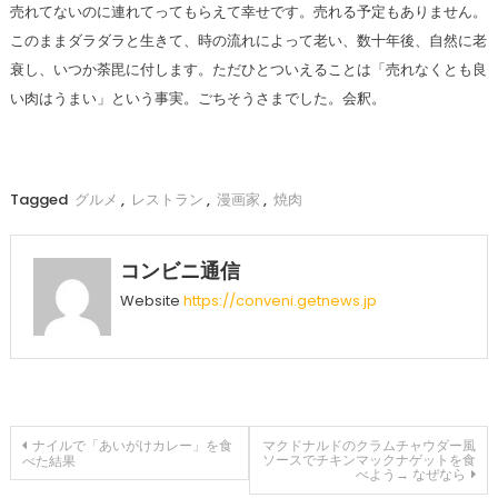
売れてないのに連れてってもらえて幸せです。売れる予定もありません。
このままダラダラと生きて、時の流れによって老い、数十年後、自然に老
衰し、いつか荼毘に付します。ただひとついえることは「売れなくとも良
い肉はうまい」という事実。ごちそうさまでした。会釈。
Tagged
グルメ
,
レストラン
,
漫画家
,
焼肉
コンビニ通信
Website
https://conveni.getnews.jp
投
ナイルで「あいがけカレー」を食
マクドナルドのクラムチャウダー風
ソースでチキンマックナゲットを食
べた結果
べよう→ なぜなら