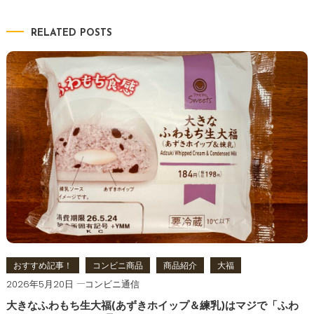
稿
ナ
RELATED POSTS
ビ
ゲ
ー
シ
ョ
ン
おすすめ記事！
コンビニ商品
商品紹介
大福
2026年5月20日
コンビニ通信
大きなふわもち生大福(あずきホイップ＆練乳)はマジで「ふわ