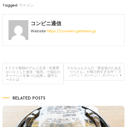
Tagged
ラーメン
コンビニ通信
Website
https://conveni.getnews.jp
投
ドラマ孤独のグルメ主演・松重豊
マルちゃんさんの「黄金色のたぬき
つうどん」が魅力的すぎる件！ ズ
がバイトした食堂『珉亭』で深紅の
バーン！ ズバーン！ ズバーン！
チャーハンを食べた結果→ 厳守ル
ールとは
稿
ナ
RELATED POSTS
ビ
ゲ