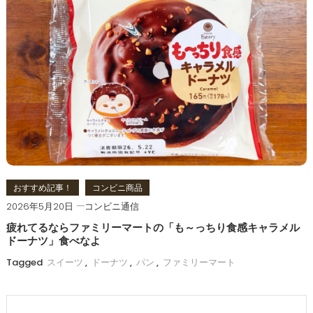
おすすめ記事！
コンビニ商品
2026年5月20日
コンビニ通信
疲れてるならファミリーマートの「も～っちり食感キャラメル
ドーナツ」食べなよ
Tagged
スイーツ
,
ドーナツ
,
パン
,
ファミリーマート