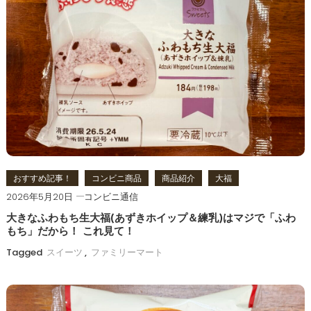
おすすめ記事！
コンビニ商品
商品紹介
大福
2026年5月20日
コンビニ通信
大きなふわもち生大福(あずきホイップ＆練乳)はマジで「ふわ
もち」だから！ これ見て！
Tagged
スイーツ
,
ファミリーマート