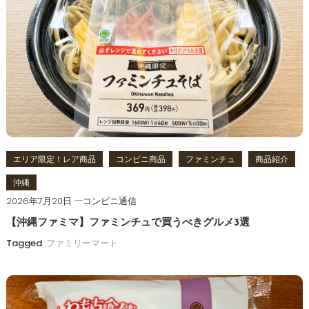
ー
シ
ョ
ン
エリア限定！レア商品
コンビニ商品
ファミンチュ
商品紹介
沖縄
2026年7月20日
コンビニ通信
【沖縄ファミマ】ファミンチュで買うべきグルメ3選
Tagged
ファミリーマート