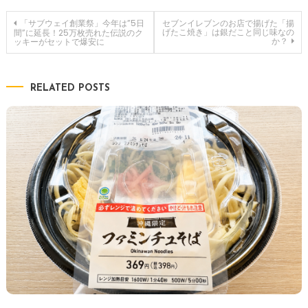
投
「サブウェイ創業祭」今年は”5日
セブンイレブンのお店で揚げた「揚
げたこ焼き」は銀だこと同じ味なの
間”に延長！25万枚売れた伝説のク
か？
ッキーがセットで爆安に
稿
ナ
RELATED POSTS
ビ
ゲ
ー
シ
ョ
ン