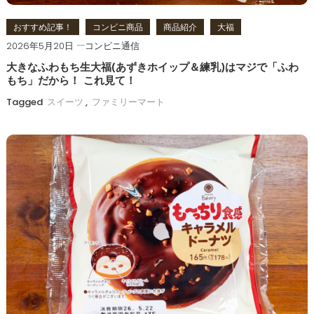
おすすめ記事！
コンビニ商品
商品紹介
大福
2026年5月20日
コンビニ通信
大きなふわもち生大福(あずきホイップ＆練乳)はマジで「ふわ
もち」だから！ これ見て！
Tagged
スイーツ
,
ファミリーマート