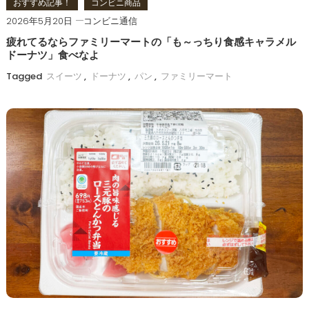
おすすめ記事！
コンビニ商品
2026年5月20日
コンビニ通信
疲れてるならファミリーマートの「も～っちり食感キャラメル
ドーナツ」食べなよ
Tagged
スイーツ
,
ドーナツ
,
パン
,
ファミリーマート