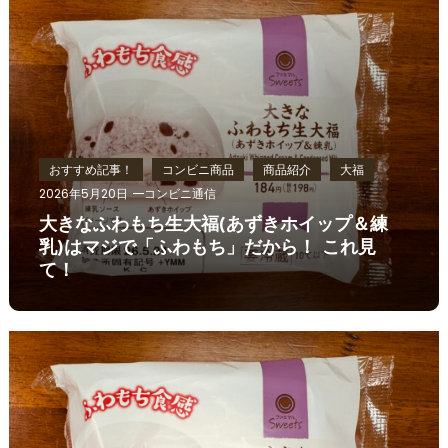
おすすめ記事！
コンビニ商品
商品紹介
大福
2026年5月20日
コンビニ通信
大きなふわもち生大福(あずきホイップ＆練
乳)はマジで「ふわもち」だから！ これ見
て！