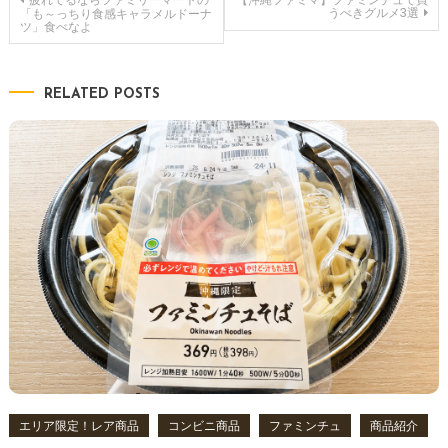
投
うべきグルメ3選
「も～っちり食感キャラメルドーナ
ツ」食べなよ
稿
ナ
RELATED POSTS
ビ
ゲ
ー
シ
ョ
ン
エリア限定！レア商品
コンビニ商品
ファミンチュ
商品紹介