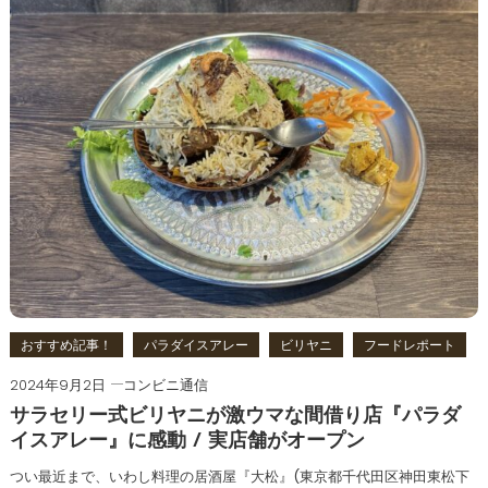
おすすめ記事！
パラダイスアレー
ビリヤニ
フードレポート
2024年9月2日
コンビニ通信
サラセリー式ビリヤニが激ウマな間借り店『パラダ
イスアレー』に感動 / 実店舗がオープン
つい最近まで、いわし料理の居酒屋『大松』(東京都千代田区神田東松下