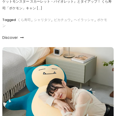
ケットモンスター スカーレット・バイオレット』とタイアップ！ くら寿
司「ポケモン」キャン […]
Tagged
くら寿司
,
シャリタツ
,
ピカチュウ
,
ヘイラッシャ
,
ポケモ
ン
Discover