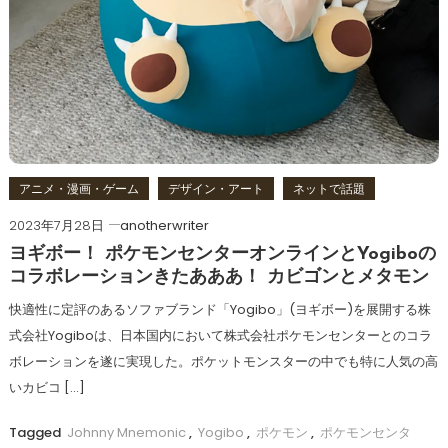
アニメ・漫画・ゲーム
デザイン・アート
ネットで話題
2023年7月28日
anotherwriter
ヨギボー！ ポケモンセンターオンラインとYogiboの
コラボレーションきたあああ！ カビゴンとメタモン
快適性に定評のあるソファブランド「Yogibo」(ヨギボー)を展開する株
式会社Yogiboは、日本国内において株式会社ポケモンセンターとのコラ
ボレーションを遂に実現した。ポケットモンスターの中でも特に人気の高
いカビコ […]
Tagged
Johnny Mnemonic
,
Yogibo
,
ポケモン
,
ポケモンセンタ