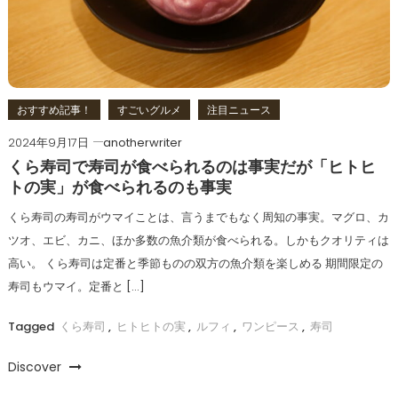
おすすめ記事！
すごいグルメ
注目ニュース
2024年9月17日
anotherwriter
くら寿司で寿司が食べられるのは事実だが「ヒトヒ
トの実」が食べられるのも事実
くら寿司の寿司がウマイことは、言うまでもなく周知の事実。マグロ、カ
ツオ、エビ、カニ、ほか多数の魚介類が食べられる。しかもクオリティは
高い。 くら寿司は定番と季節ものの双方の魚介類を楽しめる 期間限定の
寿司もウマイ。定番と […]
Tagged
くら寿司
,
ヒトヒトの実
,
ルフィ
,
ワンピース
,
寿司
Discover