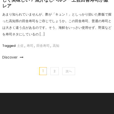
しく美味しい / 魚介なしヘルシー土佐田舎寿司が激
レア
あまり知られていませんが、酢が「キュン！」としっかり効いた酢飯で握
った高知県の田舎寿司をご存じでしょうか。この田舎寿司、普通の寿司と
は大きく違う点があるのです。そう、海鮮をいっさい使用せず、野菜など
を寿司ネタにしているの […]
Tagged
土佐
,
寿司
,
田舎寿司
,
高知
Discover
1
投
2
次へ
稿
の
ペ