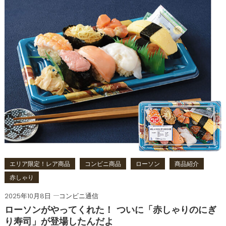
エリア限定！レア商品
コンビニ商品
ローソン
商品紹介
赤しゃり
2025年10月8日
コンビニ通信
ローソンがやってくれた！ ついに「赤しゃりのにぎ
り寿司」が登場したんだよ