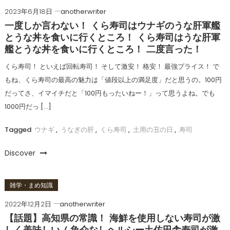
2023年6月18日
anotherwriter
一度しか言わない！ くら寿司はウナギのうな肝軍艦
とうな丼を食いに行くところ！ くら寿司はうな肝軍
艦とうな丼を食いに行くところ！ 二度言った！
くら寿司！ といえば回転寿司！ そして激安！ 格安！ 最強プライス！ で
もね、くら寿司の最高の魅力は「値段以上の満足度」だと思うの。100円
だってさ、イマイチだと「100円もったいねー！」って思うよね。でも
1000円だっ […]
Tagged
ウナギ
,
うなぎの肝
,
くら寿司
,
土用の丑の日
,
寿司
Discover
雑学・まめ知識
2022年12月2日
anotherwriter
【話題】高知県の常識！ 海鮮を使用しない寿司が激