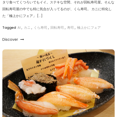
タリ食べてくつろいでもイイ。ステキな空間、それが回転寿司屋。そんな
回転寿司屋の中でも特に気合が入ってるのが、くら寿司。 カニに特化し
た「極上かにフェア」 […]
Tagged
AI
,
カニ
,
くら寿司
,
回転寿司
,
寿司
,
極上かにフェア
Discover