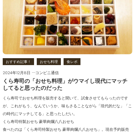
おすすめ記事！
おせち料理
食レポ
2024年12月8日
コンビニ通信
くら寿司の「おせち料理」がウマイし現代にマッチ
してると思ったのだった
くら寿司でおせち料理を販売すると聞いて、試食させてもらったのです
が、これがもう、なんていうか、味もさることながら「現代的だな」「こ
の時代にマッチしてる」と思ったしだい。
くら寿司特製おせち 豪華絢爛八八おせち
食べたのは「くら寿司特製おせち 豪華絢爛八八おせち」。現在予約販売