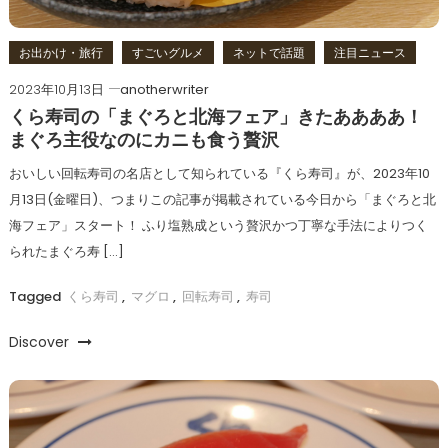
お出かけ・旅行
すごいグルメ
ネットで話題
注目ニュース
2023年10月13日
anotherwriter
くら寿司の「まぐろと北海フェア」きたああああ！
まぐろ主役なのにカニも食う贅沢
おいしい回転寿司の名店として知られている『くら寿司』が、2023年10
月13日(金曜日)、つまりこの記事が掲載されている今日から「まぐろと北
海フェア」スタート！ ふり塩熟成という贅沢かつ丁寧な手法によりつく
られたまぐろ寿 […]
Tagged
くら寿司
,
マグロ
,
回転寿司
,
寿司
Discover