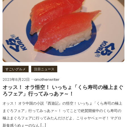
すごいグルメ
注目ニュース
2023年8月22日
anotherwriter
オッス！ オラ悟空！ いっちょ「くら寿司の極上まぐ
ろフェア」行ってみっあァ～！
オッス！ オラ中国の小説『西遊記』の悟空！ いっちょ「くら寿司の極上
まぐろフェア」行ってみっあァ～！ ってことで絶賛開催中のくら寿司の
極上まぐろフェアに行ってみたんだけどよ、こりゃヤベェーぞ！ マグロ
新食感うめぇーのなん […]