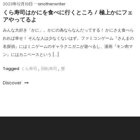
2023年12月19日
anotherwriter
くら寿司はかにを食べに行くところ / 極上かにフェ
アやってるよ
みんな大好き「かに」。かにの為ならなんだってする！ かにさえ食べら
れれば幸せ！ そんな人は少なくないはず。ファミコンゲーム『さんまの
名探偵』にはミニゲームのギャラクニガニが遊べるし、漫画『キン肉マ
ン』にはカニベースという […]
Tagged
くら寿司
,
回転寿司
,
蟹
Discover