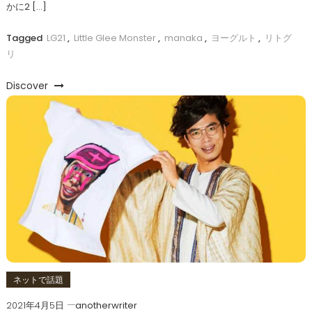
かに2 […]
Tagged
LG21
,
Little Glee Monster
,
manaka
,
ヨーグルト
,
リトグ
リ
Discover
ネットで話題
2021年4月5日
anotherwriter