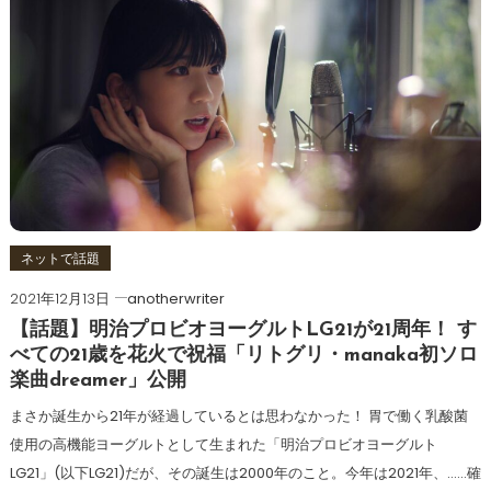
ネットで話題
2021年12月13日
anotherwriter
【話題】明治プロビオヨーグルトLG21が21周年！ す
べての21歳を花火で祝福「リトグリ・manaka初ソロ
楽曲dreamer」公開
まさか誕生から21年が経過しているとは思わなかった！ 胃で働く乳酸菌
使用の高機能ヨーグルトとして生まれた「明治プロビオヨーグルト
LG21」(以下LG21)だが、その誕生は2000年のこと。今年は2021年、……確