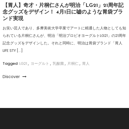
【胃人】奇才・片桐仁さんが明治「LG21」21周年記
念グッズをデザイン！ 4月1日に嘘のような胃袋ブラ
ンド実現
お笑い芸人であり、多摩美術大学卒業でアートに精通した人物としても知
られている片桐仁さんが、明治「明治プロビオヨーグルトLG21」の21周年
記念グッズをデザインした。それと同時に、明治は胃袋ブランド「胃人
LIFE STY […]
Tagged
LG21
,
ヨーグルト
,
乳酸菌
,
片桐仁
,
胃人
Discover