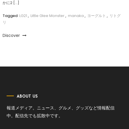
かに2 […]
Tagged
LG21
,
Little Glee Monster
,
manaka
,
ヨーグルト
,
リトグ
リ
Discover
ABOUT US
報道メディア。ニュース、グルメ、グッズなど情報配信
中。配信先でも拡散中です。