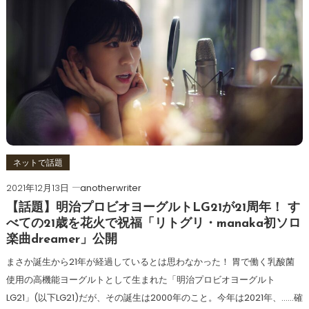
ネットで話題
2021年12月13日
anotherwriter
【話題】明治プロビオヨーグルトLG21が21周年！ す
べての21歳を花火で祝福「リトグリ・manaka初ソロ
楽曲dreamer」公開
まさか誕生から21年が経過しているとは思わなかった！ 胃で働く乳酸菌
使用の高機能ヨーグルトとして生まれた「明治プロビオヨーグルト
LG21」(以下LG21)だが、その誕生は2000年のこと。今年は2021年、……確