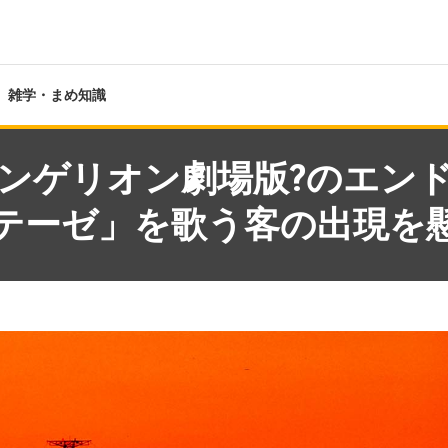
雑学・まめ知識
ンゲリオン劇場版?のエン
テーゼ」を歌う客の出現を