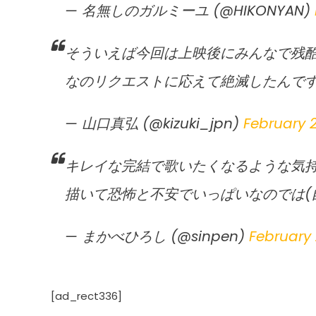
— 名無しのガルミーユ (@HIKONYAN)
そういえば今回は上映後にみんなで残
なのリクエストに応えて絶滅したんで
— 山口真弘 (@kizuki_jpn)
February 2
キレイな完結で歌いたくなるような気
描いて恐怖と不安でいっぱいなのでは(
— まかべひろし (@sinpen)
February 
[ad_rect336]