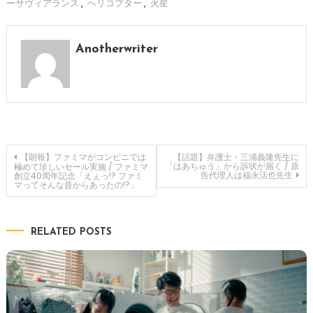
ーサヴィアランス
,
ヘリコプター
,
火星
Anotherwriter
投
【朗報】ファミマがコンビニでは
【話題】弁護士・三浦義隆先生に
「はあちゅう」から訴状が届く / 原
極めて珍しいセール実施 / ファミマ
告代理人は福永活也先生
創立40周年記念「えぇっ!? ファミ
マってそんな昔からあったの!?」
稿
ナ
RELATED POSTS
ビ
ゲ