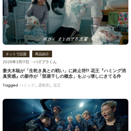
ー
シ
ョ
ン
ネットで話題
商品紹介
2026年3月17日
バズプラくん
妻夫木聡が「生乾き臭との戦い」に終止符!? 花王『ハミング消
臭実感』の新作が「部屋干しの概念」をぶっ壊しにきてる件
Tagged
ハミング
,
柔軟剤
,
花王