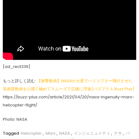
[ad_rect336]
もっと詳しく読む:
【衝撃動画】NASAが火星でヘリコプター飛行させた
高画質動画を公開 / 極めてスムーズで正確に浮遊(バズプラス Buzz Plus)
https://buzz-plus.com/article/2021/04/20/nasa-ingenuity-mars-
helicopter-flight/
Photo: NASA
Tagged
Helicopter
,
Mars
,
NASA
,
インジェニュイティ
,
ナサ
,
パ