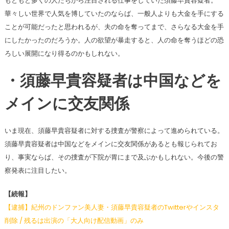
もともと多くの人たちから注目される仕事をしていた須藤早貴容疑者。
華々しい世界で人気を博していたのならば、一般人よりも大金を手にする
ことが可能だったと思われるが、夫の命を奪ってまで、さらなる大金を手
にしたかったのだろうか。人の欲望が暴走すると、人の命を奪うほどの恐
ろしい展開になり得るのかもしれない。
・須藤早貴容疑者は中国などを
メインに交友関係
いま現在、須藤早貴容疑者に対する捜査が警察によって進められている。
須藤早貴容疑者は中国などをメインに交友関係があるとも報じられてお
り、事実ならば、その捜査が下院が胃にまで及ぶかもしれない。今後の警
察発表に注目したい。
【続報】
【逮捕】紀州のドンファン美人妻・須藤早貴容疑者のTwitterやインスタ
削除 / 残るは出演の「大人向け配信動画」のみ