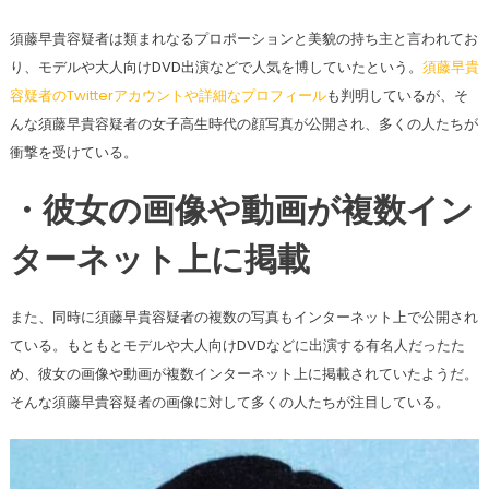
須藤早貴容疑者は類まれなるプロポーションと美貌の持ち主と言われてお
り、モデルや大人向けDVD出演などで人気を博していたという。
須藤早貴
容疑者のTwitterアカウントや詳細なプロフィール
も判明しているが、そ
んな須藤早貴容疑者の女子高生時代の顔写真が公開され、多くの人たちが
衝撃を受けている。
・彼女の画像や動画が複数イン
ターネット上に掲載
また、同時に須藤早貴容疑者の複数の写真もインターネット上で公開され
ている。もともとモデルや大人向けDVDなどに出演する有名人だったた
め、彼女の画像や動画が複数インターネット上に掲載されていたようだ。
そんな須藤早貴容疑者の画像に対して多くの人たちが注目している。