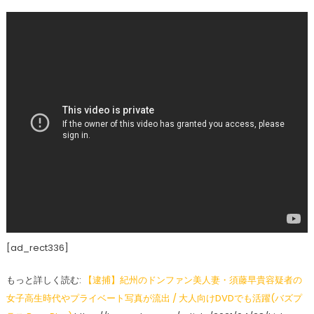
[ad_rect336]
もっと詳しく読む:
【逮捕】紀州のドンファン美人妻・須藤早貴容疑者の
女子高生時代やプライベート写真が流出 / 大人向けDVDでも活躍(バズプ