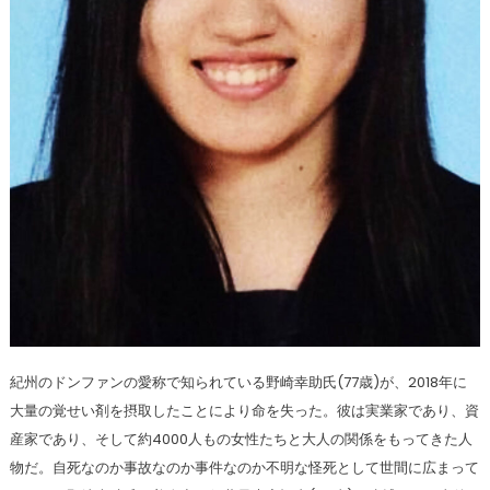
紀州のドンファンの愛称で知られている野崎幸助氏(77歳)が、2018年に
大量の覚せい剤を摂取したことにより命を失った。彼は実業家であり、資
産家であり、そして約4000人もの女性たちと大人の関係をもってきた人
物だ。自死なのか事故なのか事件なのか不明な怪死として世間に広まって