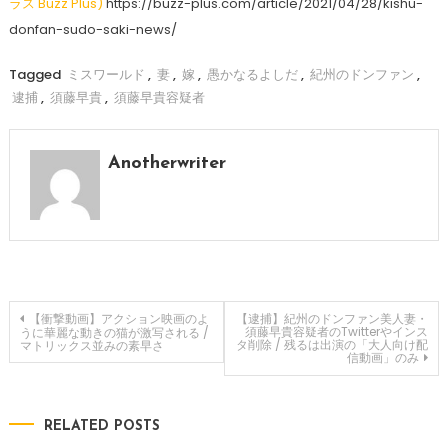
ラス Buzz Plus)
https://buzz-plus.com/article/2021/04/28/kishu-
donfan-sudo-saki-news/
Tagged
ミスワールド
,
妻
,
嫁
,
愚かなるよしだ
,
紀州のドンファン
,
逮捕
,
須藤早貴
,
須藤早貴容疑者
Anotherwriter
投
【衝撃動画】アクション映画のよ
【逮捕】紀州のドンファン美人妻・
須藤早貴容疑者のTwitterやインス
うに華麗な動きの猫が激写される /
タ削除 / 残るは出演の「大人向け配
マトリックス並みの素早さ
信動画」のみ
稿
ナ
RELATED POSTS