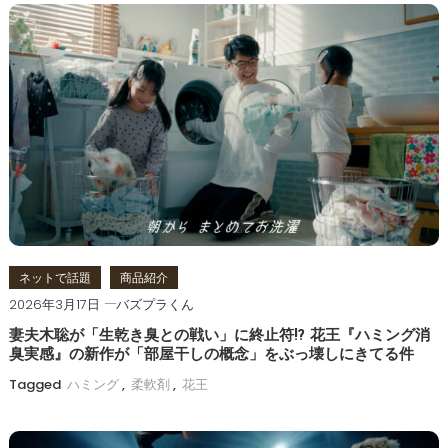
ビ
ゲ
ー
シ
ョ
ン
ネットで話題
商品紹介
2026年3月17日
バズプラくん
妻夫木聡が「生乾き臭との戦い」に終止符!? 花王『ハミング消
臭実感』の新作が「部屋干しの概念」をぶっ壊しにきてる件
Tagged
ハミング
,
柔軟剤
,
花王