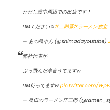
ただし豊中周辺での出店です！
DMください☺︎
#二郎系
#ラーメン独立
— あの島やん (@shimadayoutube)
弊社代表が
ぶっ飛んだ事言うてますw
DM待ってますw
pic.twitter.com/Wp
— 島田のラーメン庄二郎 (@ramen_syo