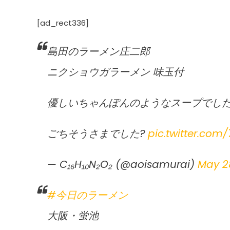
[ad_rect336]
島田のラーメン庄二郎
ニクショウガラーメン 味玉付
優しいちゃんぽんのようなスープでした
ごちそうさまでした?
pic.twitter.com
— C₁₆H₁₀N₂O₂ (@aoisamurai)
May 28
#今日のラーメン
大阪・蛍池