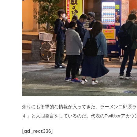
余りにも衝撃的な情報が入ってきた。ラーメン二郎系ラ
す」と大胆発言をしているのだ。代表のTwitterア
[ad_rect336]