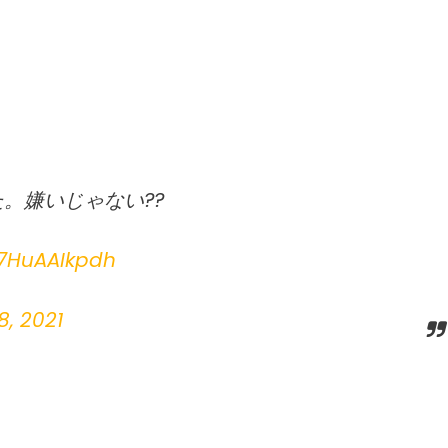
。嫌いじゃない??
/7HuAAIkpdh
, 2021