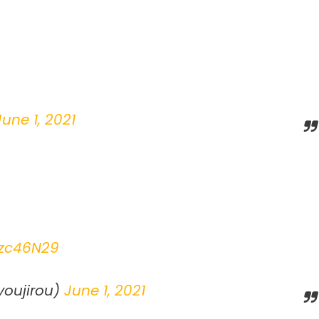
June 1, 2021
Ezc46N29
ujirou)
June 1, 2021