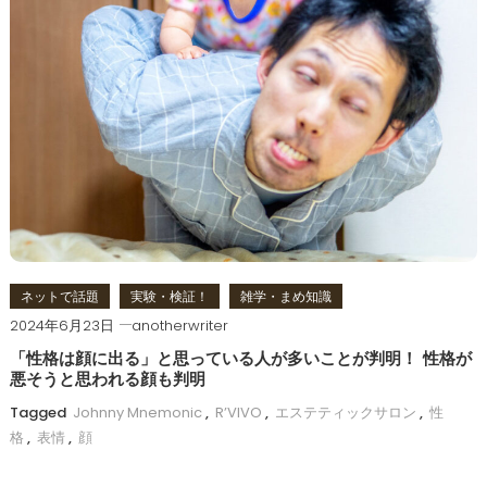
ネットで話題
実験・検証！
雑学・まめ知識
2024年6月23日
anotherwriter
「性格は顔に出る」と思っている人が多いことが判明！ 性格が
悪そうと思われる顔も判明
Tagged
Johnny Mnemonic
,
R’VIVO
,
エステティックサロン
,
性
格
,
表情
,
顔