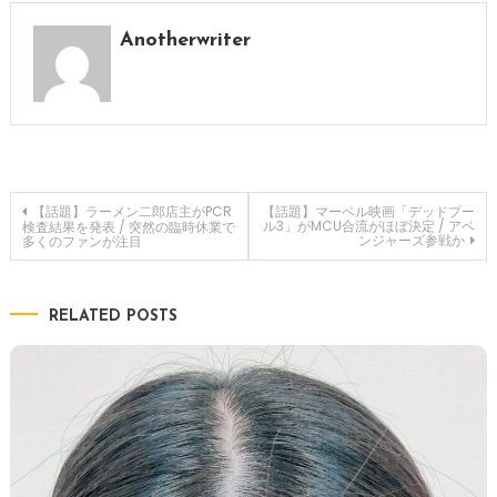
Anotherwriter
投
【話題】ラーメン二郎店主がPCR
【話題】マーベル映画「デッドプー
ル3」がMCU合流がほぼ決定 / アベ
検査結果を発表 / 突然の臨時休業で
ンジャーズ参戦か
多くのファンが注目
稿
ナ
RELATED POSTS
ビ
ゲ
ー