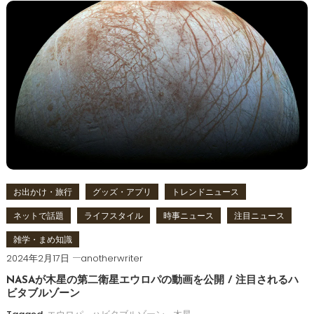
お出かけ・旅行
グッズ・アプリ
トレンドニュース
ネットで話題
ライフスタイル
時事ニュース
注目ニュース
雑学・まめ知識
2024年2月17日
anotherwriter
NASAが木星の第二衛星エウロパの動画を公開 / 注目されるハ
ビタブルゾーン