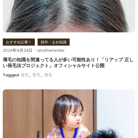
シ
ョ
ン
おすすめ記事！
雑学・まめ知識
2024年9月24日
anotherwriter
薄毛の知識を間違ってる人が多い可能性あり！「リアップ 正し
い発毛法プロジェクト」オフィシャルサイト公開
Tagged
発毛
,
育毛
,
薄毛