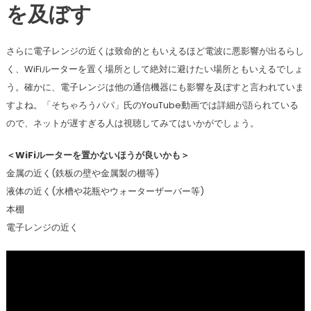
を及ぼす
さらに電子レンジの近くは致命的ともいえるほど電波に悪影響が出るらし
く、WiFiルーターを置く場所として絶対に避けたい場所ともいえるでしょ
う。確かに、電子レンジは他の通信機器にも影響を及ぼすと言われていま
すよね。「そちゃろうパパ」氏のYouTube動画では詳細が語られている
ので、ネットが遅すぎる人は視聴してみてはいかがでしょう。
＜WiFiルーターを置かないほうが良いかも＞
金属の近く(鉄板の壁や金属製の棚等)
液体の近く(水槽や花瓶やウォーターザーバー等)
本棚
電子レンジの近く