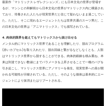
最新作「マトリックス レザレクションズ」にも日本文化の世界が登場す
るが、マシンとの和解前から日本文化の世界がマトリックス内に構築され
ており、培養された人たちが現実世界だと信じて疑わないまま過ごしてい
た。ただし、そこに現れるエージェントたちは世界共通のスーツ男だ。こ
の日本文化の世界は「アニマトリックス」でも描写されている。
4. 肉体的限界を超えてもマトリックスから抜け出せる
メンタル的にマトリックス世界であることを理解したり、脱出プログラム
(赤いカプセル)を取り入れたり、脱出回線と繋がるなどしなくとも、人類
はマトリックス世界から脱することができる。肉体的鍛錬を積み重ね、本
来は到達できない数値にまでパラメータを上昇させることで一種のバグを
引き起こし、マトリックス世界にアノマリーを発生。現実世界への扉が開
かれる可能性が示唆されている。ただし、そのような個体は基本的にエー
ジェントにより抹消またはリブートされる。