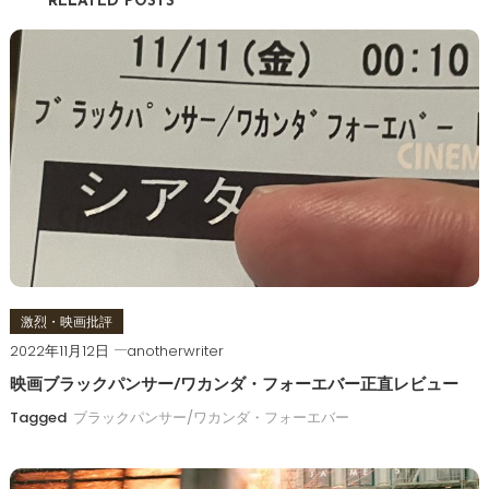
RELATED POSTS
ビ
ゲ
ー
シ
ョ
ン
激烈・映画批評
2022年11月12日
anotherwriter
映画ブラックパンサー/ワカンダ・フォーエバー正直レビュー
Tagged
ブラックパンサー/ワカンダ・フォーエバー