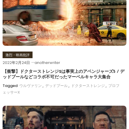
激烈・映画批評
2022年2月24日
anotherwriter
【衝撃】ドクターストレンジ2は事実上のアベンジャーズ5 / デ
ッドプールなどコラボ不可だったマーベルキャラ大集合
Tagged
ウルヴァリン
,
デッドプール
,
ドクターストレンジ
,
プロフ
ェッサーX