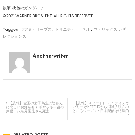
執筆: 桃色のガンダルフ
©2021 WARNER BROS. ENT. ALL RIGHTS RESERVED.
Tagged
キアヌ・リーブス
,
トリニティ―
,
ネオ
,
マトリックス レザ
レクションズ
Anotherwriter
投
【悲報】全国の女子高生の皆さん
【悲報】スタートレック:ディスカ
バリーがNETFLIXから消滅 / 現在の
に悲しいお知らせ / ボヤッキー役の
ところシーズン4日本配信は絶望的
声優・八奈見乗児さん死去
稿
ナ