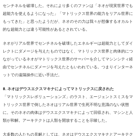
センチネルを破壊した。それにより多くのファンは「ネオが現実世界でも
超能力を使えるようになった」「マトリックス世界の能力をリアル世界に
もってきた」と思ったようだが、ネオのその力は我々が想像するオカルト
的な超能力とは違う可能性があるとされている。
ネオがリアル世界でセンチネルを破壊したエネルギーは超能力としてダイ
レクトにダメージを与えたものではなく、マトリックス世界と肉体的につ
ながっているネオがマトリックス世界のサーバーを介してマシンシティ経
由でセンチネルにダメージを与えたともいわれている。つまりインターネ
ットでの遠隔操作に近い手法だ。
8. ネオはデウスエクスマキナによってマトリックスに戻された
「マトリックスレボリューションズ」のラスト、エージェントスミスをマ
トリックス世界で倒したネオはリアル世界で生死不明な意識のない状態
に。そのネオの肉体はデウスエクスマキナによって回収され、マシンと人
類が和解。アーキテクトは人類を開放することを示唆した。
大多数の人たちの見解としては、ネオはデウスエクスマキナとアーキテク