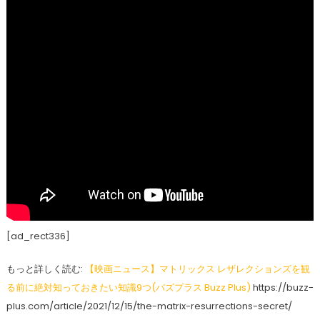
[ad_rect336]
もっと詳しく読む:
【映画ニュース】マトリックス レザレクションズを観
る前に絶対知っておきたい知識9つ(バズプラス Buzz Plus)
https://buzz-
plus.com/article/2021/12/15/the-matrix-resurrections-secret/