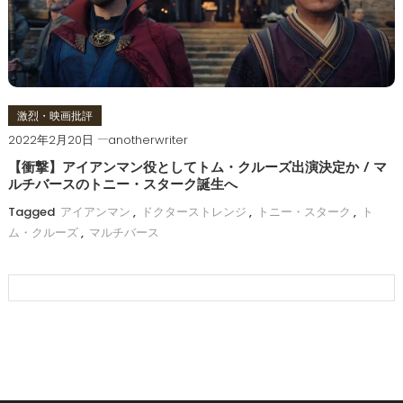
激烈・映画批評
2022年2月20日
anotherwriter
【衝撃】アイアンマン役としてトム・クルーズ出演決定か / マ
ルチバースのトニー・スターク誕生へ
Tagged
アイアンマン
,
ドクターストレンジ
,
トニー・スターク
,
ト
ム・クルーズ
,
マルチバース