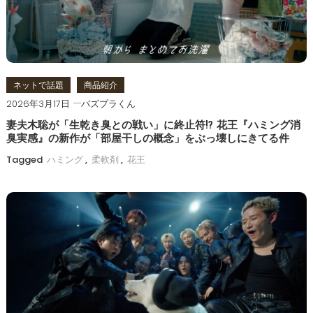
ョ
ン
ネットで話題
商品紹介
2026年3月17日
バズプラくん
妻夫木聡が「生乾き臭との戦い」に終止符!? 花王『ハミング消
臭実感』の新作が「部屋干しの概念」をぶっ壊しにきてる件
Tagged
ハミング
,
柔軟剤
,
花王