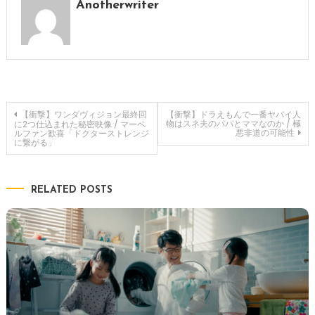
Anotherwriter
投
【衝撃】ワンダヴィジョン最終回
【衝撃】ドラえもんで一番ヤバイ人
物はスネ夫のパパとママなのか / 極
に2つ仕込まれた秘密映像 / マーベ
悪非道の可能性
ルファン歓喜「ドクターストレンジ
に繋がる」
稿
ナ
RELATED POSTS
ビ
ゲ
ー
シ