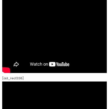
[ad_rect336]